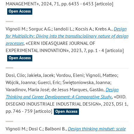
MANAGEMENT», 2024, 71, pp. 6435 - 6453 [articolo]
Open Access
Vignoli M.; Sorguc A.G.; Iandoli L.; Kocsis A.; Krebs A.
,
Design
for Multiplicity: Diving into the transdisciplinary nature of design
processes
, «CERN IDEASQUARE JOURNAL OF
EXPERIMENTAL INNOVATION», 2023, 7, pp. 1 - 4 [articolo]
Open Access
Dosi, Clio; Jakieła, Jacek; Vordou, Eleni; Vignoli, Matteo;
Wójcik, Joanna; Guerci, Eric; Świętoniowska, Joanna;
Varadinov, Maria José; de Jesus Marques, Gastão
,
Design
Thinking and Career Development: A Comparative Study.
, «DIID.
DISEGNO INDUSTRIALE INDUSTRIAL DESIGN», 2023, DSI 1,
pp. 746 - 759 [articolo]
Open Access
Vignoli M.; Dosi C.; Balboni B.
,
Design thinking mindset: scale