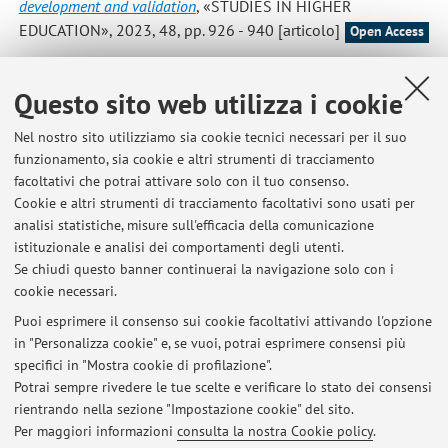
development and validation
, «STUDIES IN HIGHER
EDUCATION», 2023, 48, pp. 926 - 940 [articolo]
Open Access
Massari S.; Roversi S.; Finn S.; Jatwani C.; Fusco A.; Solimeo
Questo sito web utilizza i cookie
E.; Cavicchi A.; Vignoli M.
,
Hackathon
, in: T. Philipp, T.
Schmohl, Handbook Transdisciplinary Learning, Bielefeld,
Nel nostro sito utilizziamo sia cookie tecnici necessari per il suo
funzionamento, sia cookie e altri strumenti di tracciamento
transcript Verlag, 2023, pp. 175 - 186 [capitolo di libro]
facoltativi che potrai attivare solo con il tuo consenso.
Cookie e altri strumenti di tracciamento facoltativi sono usati per
analisi statistiche, misure sull'efficacia della comunicazione
1
2
3
4
5
istituzionale e analisi dei comportamenti degli utenti.
Se chiudi questo banner continuerai la navigazione solo con i
cookie necessari.
Puoi esprimere il consenso sui cookie facoltativi attivando l'opzione
in "Personalizza cookie" e, se vuoi, potrai esprimere consensi più
Ultimi avvisi
specifici in "Mostra cookie di profilazione".
Potrai sempre rivedere le tue scelte e verificare lo stato dei consensi
Al momento non sono presenti avvisi.
rientrando nella sezione "Impostazione cookie" del sito.
Per maggiori informazioni
consulta la nostra Cookie policy
.