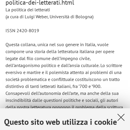
politica-dei-letterati.html
La politica dei letterati
(a cura di Luigi Weber, Università di Bologna)
ISSN 2420-8019
Questa collana, unica nel suo genere in Italia, vuole
comporre una storia della letteratura italiana per opere
legate dal filo comune dell’impegno civile,
dell’antagonismo politico e dall’ansia culturale. Lo scrittore
eversivo e martire e il polemista attento ai problemi di una
società problematica e conflittuale costituiscono un tratto
distintivo di tanti letterati italiani, fra ’700 e ’900.
Consapevoli dell’autonomia dell’arte, ma anche della sua
inscindibilità dalle questioni politiche e sociali, gli autori
della nostra letteratura pongono il problema della scrittura
come viatico morale alla modernità artistica e
Questo sito web utilizza i cookie
all’assunzione di responsabilità.