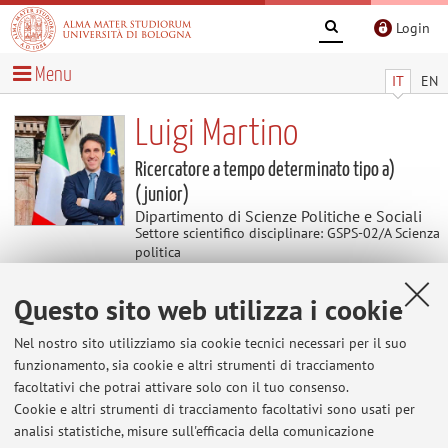
Login
Menu
IT
EN
Luigi Martino
Ricercatore a tempo determinato tipo a)
(junior)
Dipartimento di Scienze Politiche e Sociali
Settore scientifico disciplinare: GSPS-02/A Scienza
politica
Questo sito web utilizza i cookie
Avvisi
Nel nostro sito utilizziamo sia cookie tecnici necessari per il suo
Al momento non sono presenti avvisi.
funzionamento, sia cookie e altri strumenti di tracciamento
facoltativi che potrai attivare solo con il tuo consenso.
Cookie e altri strumenti di tracciamento facoltativi sono usati per
analisi statistiche, misure sull'efficacia della comunicazione
Area riservata