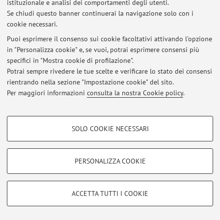
istituzionale e analisi dei comportamenti degli utenti.
Accedi tramite
login
per gestire tutti i contenuti del sito.
Se chiudi questo banner continuerai la navigazione solo con i
cookie necessari.
Puoi esprimere il consenso sui cookie facoltativi attivando l'opzione
© 2026 - ALMA MATER STUDIORUM - Università di Bologna - Via
in "Personalizza cookie" e, se vuoi, potrai esprimere consensi più
Zamboni, 33 - 40126 Bologna - Partita IVA: 01131710376
specifici in "Mostra cookie di profilazione".
Privacy
|
Note legali
|
Impostazioni Cookie
Potrai sempre rivedere le tue scelte e verificare lo stato dei consensi
rientrando nella sezione "Impostazione cookie" del sito.
Per maggiori informazioni
consulta la nostra Cookie policy
.
COOKIE DI PROFILAZIONE - FACOLTATIVI
SOLO COOKIE NECESSARI
Si tratta di cookie utilizzati per analizzare le caratteristiche della navigazione
degli utenti, creare profili in base al loro comportamento sul sito, per analisi
di marketing.
PERSONALIZZA COOKIE
Mostra cookie di profilazione
Google/Youtube Video
COOKIE TECNICI - NECESSARI
ACCETTA TUTTI I COOKIE
Facebook
Si tratta di cookie tecnici utilizzati, a titolo esemplificativo, per il corretto
Vimeo
funzionamento del sito, salvare le preferenze di navigazione, per il