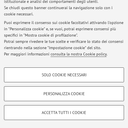
istituzionale e analisi dei comportamenti degli utenti.
Accedi tramite
login
per gestire tutti i contenuti del sito.
Se chiudi questo banner continuerai la navigazione solo con i
cookie necessari.
Puoi esprimere il consenso sui cookie facoltativi attivando l'opzione
© 2026 - ALMA MATER STUDIORUM - Università di Bologna - Via
in "Personalizza cookie" e, se vuoi, potrai esprimere consensi più
Zamboni, 33 - 40126 Bologna - Partita IVA: 01131710376
specifici in "Mostra cookie di profilazione".
Privacy
|
Note legali
|
Impostazioni Cookie
Potrai sempre rivedere le tue scelte e verificare lo stato dei consensi
rientrando nella sezione "Impostazione cookie" del sito.
Per maggiori informazioni
consulta la nostra Cookie policy
.
COOKIE DI PROFILAZIONE - FACOLTATIVI
SOLO COOKIE NECESSARI
Si tratta di cookie utilizzati per analizzare le caratteristiche della navigazione
degli utenti, creare profili in base al loro comportamento sul sito, per analisi
di marketing.
PERSONALIZZA COOKIE
Mostra cookie di profilazione
Google/Youtube Video
COOKIE TECNICI - NECESSARI
ACCETTA TUTTI I COOKIE
Facebook
Si tratta di cookie tecnici utilizzati, a titolo esemplificativo, per il corretto
Vimeo
funzionamento del sito, salvare le preferenze di navigazione, per il