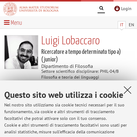
Login
Menu
IT
EN
Luigi Lobaccaro
Ricercatore a tempo determinato tipo a)
(junior)
Dipartimento di Filosofia
Settore scientifico disciplinare: PHIL-04/B
Filosofia e teoria dei linguaggi
Questo sito web utilizza i cookie
Avvisi
Nel nostro sito utilizziamo sia cookie tecnici necessari per il suo
Al momento non sono presenti avvisi.
funzionamento, sia cookie e altri strumenti di tracciamento
facoltativi che potrai attivare solo con il tuo consenso.
Cookie e altri strumenti di tracciamento facoltativi sono usati per
analisi statistiche, misure sull'efficacia della comunicazione
Area riservata