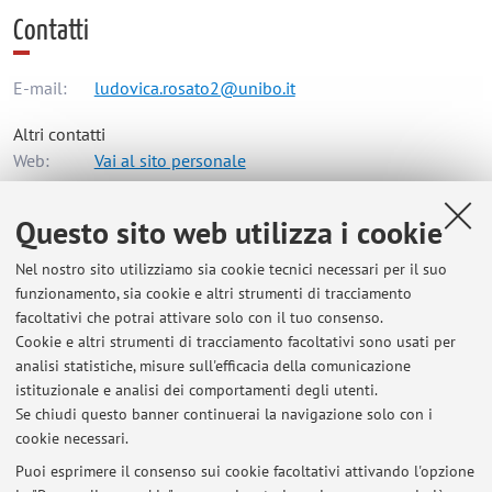
Contatti
E-mail:
ludovica.rosato2@unibo.it
Altri contatti
Web:
Vai al sito personale
Questo sito web utilizza i cookie
Dipartimento di Architettura
Nel nostro sito utilizziamo sia cookie tecnici necessari per il suo
Viale del Risorgimento 2, Bologna -
Vai alla mappa
funzionamento, sia cookie e altri strumenti di tracciamento
facoltativi che potrai attivare solo con il tuo consenso.
Risorse in rete
Cookie e altri strumenti di tracciamento facoltativi sono usati per
analisi statistiche, misure sull'efficacia della comunicazione
istituzionale e analisi dei comportamenti degli utenti.
ORCID
Se chiudi questo banner continuerai la navigazione solo con i
cookie necessari.
Puoi esprimere il consenso sui cookie facoltativi attivando l'opzione