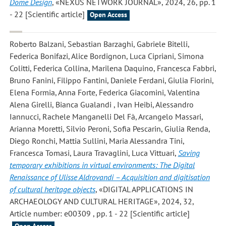
Dome Design
, «NEXUS NETWORK JOURNAL», 2024, 26, pp. 1
- 22 [Scientific article]
Open Access
Roberto Balzani, Sebastian Barzaghi, Gabriele Bitelli,
Federica Bonifazi, Alice Bordignon, Luca Cipriani, Simona
Colitti, Federica Collina, Marilena Daquino, Francesca Fabbri,
Bruno Fanini, Filippo Fantini, Daniele Ferdani, Giulia Fiorini,
Elena Formia, Anna Forte, Federica Giacomini, Valentina
Alena Girelli, Bianca Gualandi , Ivan Heibi, Alessandro
Iannucci, Rachele Manganelli Del Fà, Arcangelo Massari,
Arianna Moretti, Silvio Peroni, Sofia Pescarin, Giulia Renda,
Diego Ronchi, Mattia Sullini, Maria Alessandra Tini,
Francesca Tomasi, Laura Travaglini, Luca Vittuari
,
Saving
temporary exhibitions in virtual environments: The Digital
Renaissance of Ulisse Aldrovandi – Acquisition and digitisation
of cultural heritage objects
, «DIGITAL APPLICATIONS IN
ARCHAEOLOGY AND CULTURAL HERITAGE», 2024, 32,
Article number: e00309 , pp. 1 - 22 [Scientific article]