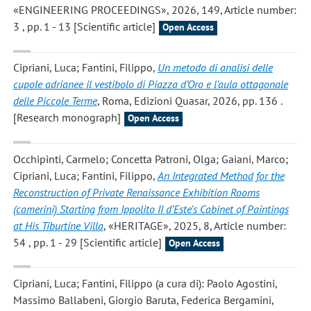
«ENGINEERING PROCEEDINGS», 2026, 149, Article number:
3 , pp. 1 - 13 [Scientific article]
Open Access
Cipriani, Luca; Fantini, Filippo
,
Un metodo di analisi delle
cupole adrianee il vestibolo di Piazza d’Oro e l’aula ottagonale
delle Piccole Terme
, Roma, Edizioni Quasar, 2026, pp. 136 .
[Research monograph]
Open Access
Occhipinti, Carmelo; Concetta Patroni, Olga; Gaiani, Marco;
Cipriani, Luca; Fantini, Filippo
,
An Integrated Method for the
Reconstruction of Private Renaissance Exhibition Rooms
(camerini) Starting from Ippolito II d’Este’s Cabinet of Paintings
at His Tiburtine Villa
, «HERITAGE», 2025, 8, Article number:
54 , pp. 1 - 29 [Scientific article]
Open Access
Cipriani, Luca; Fantini, Filippo
(a cura di): Paolo Agostini,
Massimo Ballabeni, Giorgio Baruta, Federica Bergamini,