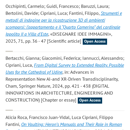
Occhipinti, Carmelo; Guidi, Francesco; Baruzzi, Laura;
Bertolini, Davide; Cipriani, Luca; Fantini, Filippo
,
Strumenti e
metodi di indagine per la ricostruzione 3D di ambienti
scomparsi: l’appartamento e il “Quarto Camerino” del cardinale
Ippolito II a Villa d’Este
, «DISEGNARE IDEE IMMAGINI»,
2025, 71, pp. 36 - 47 [Scientific article]
Open Access
Bertacchi, Gianna; Giacomini, Federica; Iannucci, Alessandro;
Cipriani, Luca
,
From Digital Survey to Extended Reality. Possible
Uses for the Cathedral of Udine
, in: Advances in
Representation New AI-and XR-Driven Transdisciplinarity,
Cham, Springer Nature, 2024, pp. 421 - 438 (DIGITAL
INNOVATIONS IN ARCHITECTURE, ENGINEERING AND
CONSTRUCTION) [Chapter or essay]
Open Access
Alicia Roca, Francisco Juan-Vidal, Luca Cipriani, Filippo
Fantini
,
On Vaulting: Heron’s Manuals and Their Role in Roman