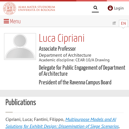
Login
Menu
IT
EN
Luca Cipriani
Associate Professor
Department of Architecture
Academic discipline: CEAR-10/A Drawing
Delegate for Public Engagement of Department
of Architecture
President of the Ravenna Campus Board
Publications
Cipriani, Luca; Fantini, Filippo
,
Multipurpose Models and AI
Solutions for Exhibit Design: Dissemination of Siege Scenarios
,