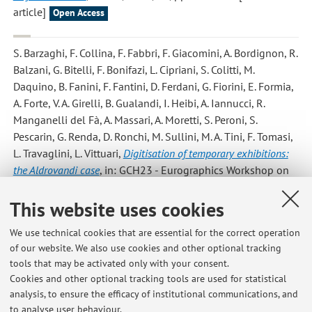
article]
Open Access
S. Barzaghi, F. Collina, F. Fabbri, F. Giacomini, A. Bordignon, R.
Balzani, G. Bitelli, F. Bonifazi, L. Cipriani, S. Colitti, M.
Daquino, B. Fanini, F. Fantini, D. Ferdani, G. Fiorini, E. Formia,
A. Forte, V. A. Girelli, B. Gualandi, I. Heibi, A. Iannucci, R.
Manganelli del Fà, A. Massari, A. Moretti, S. Peroni, S.
Pescarin, G. Renda, D. Ronchi, M. Sullini, M. A. Tini, F. Tomasi,
L. Travaglini, L. Vittuari
,
Digitisation of temporary exhibitions:
the Aldrovandi case
, in: GCH23 - Eurographics Workshop on
Graphics and Cultural Heritage, 2023(atti di: GCH23 -
This website uses cookies
Eurographics Workshop on Graphics and Cultural Heritage,
Lecce, 04/09/2023 - 06/09/2023) [Poster]
We use technical cookies that are essential for the correct operation
of our website. We also use cookies and other optional tracking
tools that may be activated only with your consent.
1
2
3
4
5
Cookies and other optional tracking tools are used for statistical
analysis, to ensure the efficacy of institutional communications, and
to analyse user behaviour.