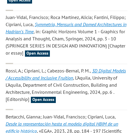
Open Access
Juan-Vidal, Francisco; Roca Martínez, Alicia; Fantini, Filippo;
Cipriani, Luca
,
Symmetria, Mensuris and Domed Architectures in
Hadrian’s Time
, in: Graphic Horizons Volume 1 - Graphics for
Analysis and Thought, Cham, Springer, 2024, pp. 3 - 10
(SPRINGER SERIES IN DESIGN AND INNOVATION) [Chapter
or essay]
Open Access
Rossi, A.; Cipriani, L.; Cabezos-Bernal, P. M.
,
3D Digital Models
/ Accessibility and Inclusive Fruition
, L'Aquila, University of
L'Aquila, Department of Civil Construction, Building and
Architecture, Environmental Engineering, 2024, pp. 6 .
[Editorship]
Open Access
Bertacchi, Gianna; Juan-Vidal, Francisco; Cipriani, Luca
,
Desde la representación hasta el modelo digital HBIM de un
edificio histórico
, «EGA», 2023, 28, pp. 184 - 197 [Scientific