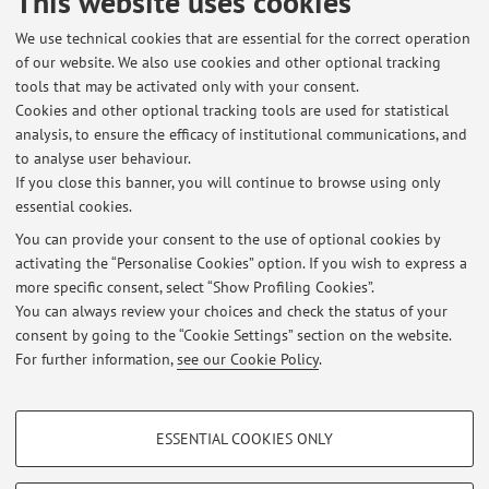
This website uses cookies
di scrivere di nuovo.
We use technical cookies that are essential for the correct operation
of our website. We also use cookies and other optional tracking
tools that may be activated only with your consent.
Cookies and other optional tracking tools are used for statistical
Latest news
analysis, to ensure the efficacy of institutional communications, and
Lezioni annullate
to analyse user behaviour.
If you close this banner, you will continue to browse using only
Published on: April 06 2024
essential cookies.
Lezioni annullate 12 febbraio 2024
You can provide your consent to the use of optional cookies by
Published on: February 12 2024
activating the “Personalise Cookies” option. If you wish to express a
more specific consent, select “Show Profiling Cookies”.
Inizio lezioni 2023-24
You can always review your choices and check the status of your
Published on: September 20 2023
consent by going to the “Cookie Settings” section on the website.
For further information,
see our Cookie Policy
.
View all
PROFILING COOKIES - OPTIONAL
ESSENTIAL COOKIES ONLY
These cookies are used to analyse user browsing patterns, create user profiles
Restricted area
based on browsing behaviour, and for marketing analysis.
Login
to manage all website contents.