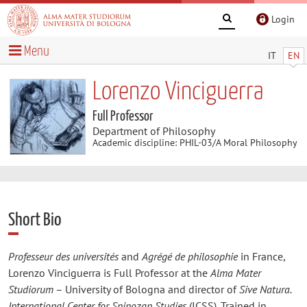
Login
Menu
IT
EN
Lorenzo Vinciguerra
Full Professor
Department of Philosophy
Academic discipline: PHIL-03/A Moral Philosophy
Short Bio
Professeur des universités
and
Agrégé de philosophie
in France,
Lorenzo Vinciguerra is Full Professor at the
Alma Mater
Studiorum
– University of Bologna and director of
Sive Natura.
International Center for Spinozan Studies
(ICSS). Trained in