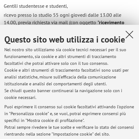
Gentili studentesse e studenti,
ricevo presso lo studio 55 ogni giovedì dalle 13.00 alle
14.00, previa richiesta via mail (con oggetto
"ricevimento
studenti: Nome e cognome studentessa/studente")
. Il
Questo sito web utilizza i cookie
ricevimento può essere svolto in presenza oppure tramite
Teams. Per tesiste e tesisti, possono essere concordati altre
Nel nostro sito utilizziamo sia cookie tecnici necessari per il suo
date e orari via mail.
funzionamento, sia cookie e altri strumenti di tracciamento
Si prega di controllare questo avviso fino alla mattina stessa del venerdì
, in
facoltativi che potrai attivare solo con il tuo consenso.
caso di cambiamenti dovuti a cause di forza maggiore.
Cookie e altri strumenti di tracciamento facoltativi sono usati per
analisi statistiche, misure sull'efficacia della comunicazione
Grazie mille!
istituzionale e analisi dei comportamenti degli utenti.
Se chiudi questo banner continuerai la navigazione solo con i
cookie necessari.
Puoi esprimere il consenso sui cookie facoltativi attivando l'opzione
in "Personalizza cookie" e, se vuoi, potrai esprimere consensi più
Ultimi avvisi
specifici in "Mostra cookie di profilazione".
Potrai sempre rivedere le tue scelte e verificare lo stato dei consensi
Al momento non sono presenti avvisi.
rientrando nella sezione "Impostazione cookie" del sito.