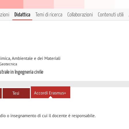
azioni
Didattica
Temi di ricerca
Collaborazioni
Contenuti utili
himica, Ambientale e dei Materiali
 Geotecnica
trale in Ingegneria civile
Accordi Erasmus+
Tesi
dio o insegnamento di cui il docente è responsabile.