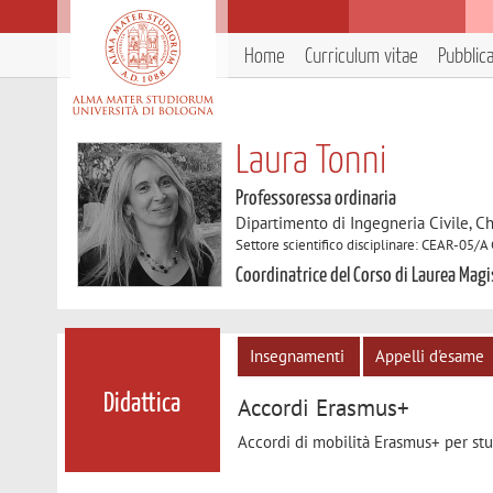
Home
Curriculum vitae
Pubblic
Laura Tonni
Professoressa ordinaria
Dipartimento di Ingegneria Civile, C
Settore scientifico disciplinare: CEAR-05/A
Coordinatrice del Corso di Laurea Magis
Insegnamenti
Appelli d'esame
Didattica
Accordi Erasmus+
Accordi di mobilità Erasmus+ per stu