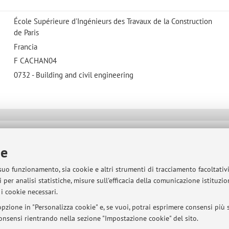
École Supérieure d'Ingénieurs des Travaux de la Construction
de Paris
Francia
F CACHAN04
0732 - Building and civil engineering
sità di Bologna - Via Zamboni, 33 - 40126 Bologna - Partita IVA: 01131710376
ie
 suo funzionamento, sia cookie e altri strumenti di tracciamento facoltativ
 per analisi statistiche, misure sull'efficacia della comunicazione istituzi
i cookie necessari.
pzione in "Personalizza cookie" e, se vuoi, potrai esprimere consensi più sp
 consensi rientrando nella sezione "Impostazione cookie" del sito.