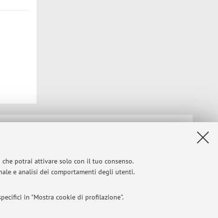
Privacy
|
Note legali
|
Impostazioni Cookie
i che potrai attivare solo con il tuo consenso.
onale e analisi dei comportamenti degli utenti.
ecifici in "Mostra cookie di profilazione".