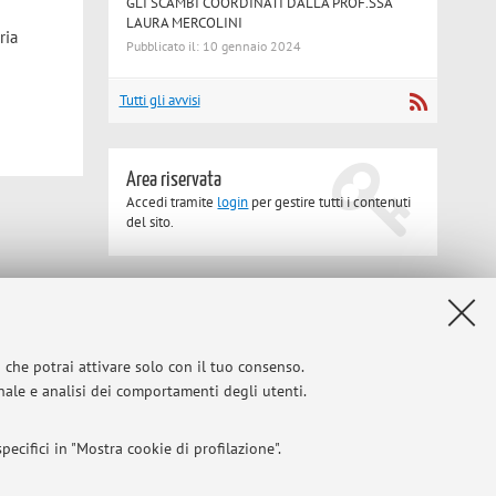
GLI SCAMBI COORDINATI DALLA PROF.SSA
LAURA MERCOLINI
ria
Pubblicato il: 10 gennaio 2024
Tutti gli avvisi
Area riservata
Accedi tramite
login
per gestire tutti i contenuti
del sito.
Privacy
|
Note legali
|
Impostazioni Cookie
i che potrai attivare solo con il tuo consenso.
onale e analisi dei comportamenti degli utenti.
ecifici in "Mostra cookie di profilazione".