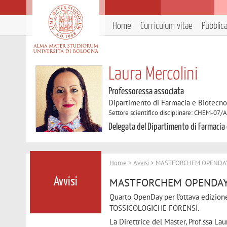
Home
Curriculum vitae
Pubblic
Laura Mercolini
Professoressa associata
Dipartimento di Farmacia e Biotecno
Settore scientifico disciplinare: CHEM-07/
Delegata del Dipartimento di Farmacia
Home
>
Avvisi
> MASTFORCHEM OPENDAY 24
MASTFORCHEM OPENDAY 24
Avvisi
Quarto OpenDay per l'ottava edizion
TOSSICOLOGICHE FORENSI.
La Direttrice del Master, Prof.ssa La