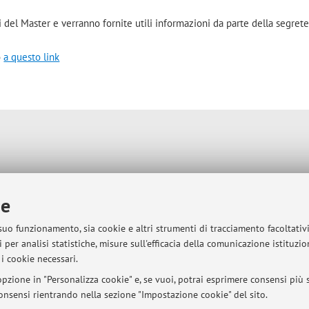
 del Master e verranno fornite utili informazioni da parte della segrete
o
a questo link
sità di Bologna - Via Zamboni, 33 - 40126 Bologna - Partita IVA: 01131710376
ie
 suo funzionamento, sia cookie e altri strumenti di tracciamento facoltativ
 per analisi statistiche, misure sull'efficacia della comunicazione istituzi
i cookie necessari.
pzione in "Personalizza cookie" e, se vuoi, potrai esprimere consensi più sp
 consensi rientrando nella sezione "Impostazione cookie" del sito.