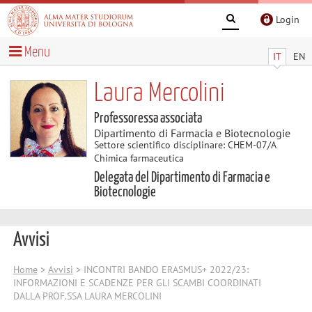
Login
Menu
IT
EN
Laura Mercolini
Professoressa associata
Dipartimento di Farmacia e Biotecnologie
Settore scientifico disciplinare: CHEM-07/A
Chimica farmaceutica
Delegata del Dipartimento di Farmacia e
Biotecnologie
Avvisi
Home
>
Avvisi
> INCONTRI BANDO ERASMUS+ 2022/23:
INFORMAZIONI E SCADENZE PER GLI SCAMBI COORDINATI
DALLA PROF.SSA LAURA MERCOLINI