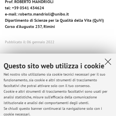
Prof. ROBERTO MANDRIOLI
tel: +39 0541 434624
e-mail: roberto.mandrioli@unibo.it
Dipartimento di Scienze per la Qualità della Vita (QuVi)
Corso d'Augusto 237, Rimini
Pubblicato il: 06 gennaio 2022
Questo sito web utilizza i cookie
Ultimi avvisi
Nel nostro sito utilizziamo sia cookie tecnici necessari per il suo
INCONTRI - BANDO ERASMUS+ 2026-2027: INFORMAZIONI PER GLI
funzionamento, sia cookie e altri strumenti di tracciamento
SCAMBI COORDINATI DALLA PROF.SSA LAURA MERCOLINII
facoltativi che potrai attivare solo con il tuo consenso.
Pubblicato il: 11 gennaio 2026
Cookie e altri strumenti di tracciamento facoltativi sono usati per
analisi statistiche, misure sull'efficacia della comunicazione
INCONTRO BANDO ERASMUS+ STUDIO 2025-2026: INFORMAZIONI E
istituzionale e analisi dei comportamenti degli utenti.
SCADENZE PER GLI SCAMBI COORDINATI DALLA PROF.SSA LAURA
Se chiudi questo banner continuerai la navigazione solo con i
MERCOLINI
cookie necessari.