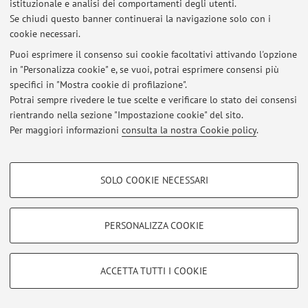
Ultimi avvisi
istituzionale e analisi dei comportamenti degli utenti.
Se chiudi questo banner continuerai la navigazione solo con i
Al momento non sono presenti avvisi.
cookie necessari.
Puoi esprimere il consenso sui cookie facoltativi attivando l'opzione
in "Personalizza cookie" e, se vuoi, potrai esprimere consensi più
specifici in "Mostra cookie di profilazione".
Potrai sempre rivedere le tue scelte e verificare lo stato dei consensi
Area riservata
rientrando nella sezione "Impostazione cookie" del sito.
Accedi tramite
login
per gestire tutti i contenuti del sito.
Per maggiori informazioni
consulta la nostra Cookie policy
.
COOKIE DI PROFILAZIONE - FACOLTATIVI
SOLO COOKIE NECESSARI
© 2026 - ALMA MATER STUDIORUM - Università di Bologna - Via
Si tratta di cookie utilizzati per analizzare le caratteristiche della navigazione
Zamboni, 33 - 40126 Bologna - Partita IVA: 01131710376
degli utenti, creare profili in base al loro comportamento sul sito, per analisi
Privacy
|
Note legali
|
Impostazioni Cookie
di marketing.
PERSONALIZZA COOKIE
Mostra cookie di profilazione
Google/Youtube Video
COOKIE TECNICI - NECESSARI
ACCETTA TUTTI I COOKIE
Facebook
Si tratta di cookie tecnici utilizzati, a titolo esemplificativo, per il corretto
Vimeo
funzionamento del sito, salvare le preferenze di navigazione, per il