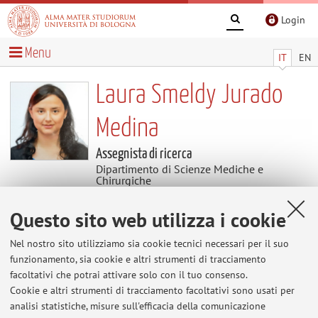
Login
Menu
IT
EN
Laura Smeldy Jurado
Medina
Assegnista di ricerca
Dipartimento di Scienze Mediche e
Chirurgiche
Questo sito web utilizza i cookie
Contenuti utili
Nel nostro sito utilizziamo sia cookie tecnici necessari per il suo
Al momento non sono presenti contenuti.
funzionamento, sia cookie e altri strumenti di tracciamento
facoltativi che potrai attivare solo con il tuo consenso.
Cookie e altri strumenti di tracciamento facoltativi sono usati per
analisi statistiche, misure sull'efficacia della comunicazione