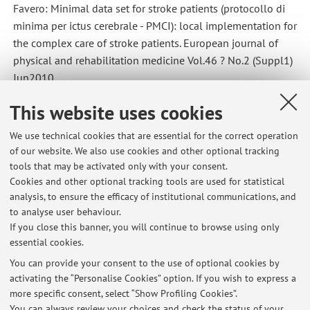
Favero: Minimal data set for stroke patients (protocollo di
minima per ictus cerebrale - PMCI): local implementation for
the complex care of stroke patients. European journal of
physical and rehabilitation medicine Vol.46 ? No.2 (Suppl1)
Jun2010
- M. Taricco, G. Alberti, E. Andreoli, N. Cantafora, A. Foresti, A.
This website uses cookies
Gazzotti, M. Menarini, B. Miccoli, E. Monti, E. Zardi, E.
Arcangeli, F. Bianconcini, S. De Franceschi, C. Boldri, A.
We use technical cookies that are essential for the correct operation
Amadori, B. Brighi, C. Russillo, L. Balbi, B. Pasquali, P. Accetta,
of our website. We also use cookies and other optional tracking
V. Franchini, L. Favero : Minimal data set for stroke patients
tools that may be activated only with your consent.
(protocollo di minima per ictus cerebrale - PMCI): local
Cookies and other optional tracking tools are used for statistical
analysis, to ensure the efficacy of institutional communications, and
implementation for the complex care of stroke patients.
to analyse user behaviour.
European journal of physical and rehabilitation medicine
If you close this banner, you will continue to browse using only
Vol.4
essential cookies.
You can provide your consent to the use of optional cookies by
activating the “Personalise Cookies” option. If you wish to express a
Latest news
more specific consent, select “Show Profiling Cookies”.
You can always review your choices and check the status of your