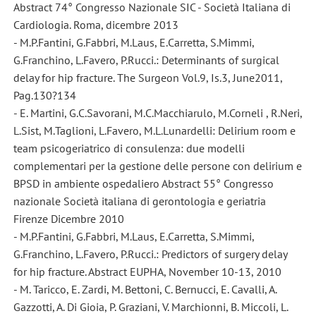
Abstract 74° Congresso Nazionale SIC - Società Italiana di
Cardiologia. Roma, dicembre 2013
- M.P.Fantini, G.Fabbri, M.Laus, E.Carretta, S.Mimmi,
G.Franchino, L.Favero, P.Rucci.: Determinants of surgical
delay for hip fracture. The Surgeon Vol.9, Is.3, June2011,
Pag.130?134
- E. Martini, G.C.Savorani, M.C.Macchiarulo, M.Corneli , R.Neri,
L.Sist, M.Taglioni, L.Favero, M.L.Lunardelli: Delirium room e
team psicogeriatrico di consulenza: due modelli
complementari per la gestione delle persone con delirium e
BPSD in ambiente ospedaliero Abstract 55° Congresso
nazionale Società italiana di gerontologia e geriatria
Firenze Dicembre 2010
- M.P.Fantini, G.Fabbri, M.Laus, E.Carretta, S.Mimmi,
G.Franchino, L.Favero, P.Rucci.: Predictors of surgery delay
for hip fracture. Abstract EUPHA, November 10-13, 2010
- M. Taricco, E. Zardi, M. Bettoni, C. Bernucci, E. Cavalli, A.
Gazzotti, A. Di Gioia, P. Graziani, V. Marchionni, B. Miccoli, L.