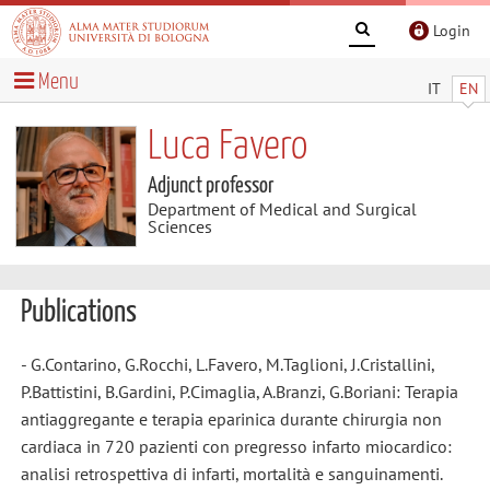
Login
Menu
IT
EN
Luca Favero
Adjunct professor
Department of Medical and Surgical
Sciences
Publications
- G.Contarino, G.Rocchi, L.Favero, M.Taglioni, J.Cristallini,
P.Battistini, B.Gardini, P.Cimaglia, A.Branzi, G.Boriani: Terapia
antiaggregante e terapia eparinica durante chirurgia non
cardiaca in 720 pazienti con pregresso infarto miocardico:
analisi retrospettiva di infarti, mortalità e sanguinamenti.