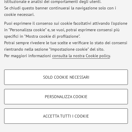
istituzionale e analisi dei comportamenti degli utenti.
Se chiudi questo banner continuerai la navigazione solo con i
Ultimi avvisi
cookie necessari.
Puoi esprimere il consenso sui cookie facoltativi attivando l'opzione
Al momento non sono presenti avvisi.
in "Personalizza cookie" e, se vuoi, potrai esprimere consensi più
specifici in "Mostra cookie di profilazione".
Potrai sempre rivedere le tue scelte e verificare lo stato dei consensi
rientrando nella sezione "Impostazione cookie" del sito.
Per maggiori informazioni
consulta la nostra Cookie policy
.
Area riservata
Accedi tramite
login
per gestire tutti i contenuti del sito.
COOKIE DI PROFILAZIONE - FACOLTATIVI
SOLO COOKIE NECESSARI
Si tratta di cookie utilizzati per analizzare le caratteristiche della navigazione
degli utenti, creare profili in base al loro comportamento sul sito, per analisi
© 2026 - ALMA MATER STUDIORUM - Università di Bologna - Via
di marketing.
Zamboni, 33 - 40126 Bologna - Partita IVA: 01131710376
PERSONALIZZA COOKIE
Privacy
|
Note legali
|
Impostazioni Cookie
Mostra cookie di profilazione
Google/Youtube Video
COOKIE TECNICI - NECESSARI
ACCETTA TUTTI I COOKIE
Facebook
Si tratta di cookie tecnici utilizzati, a titolo esemplificativo, per il corretto
Vimeo
funzionamento del sito, salvare le preferenze di navigazione, per il