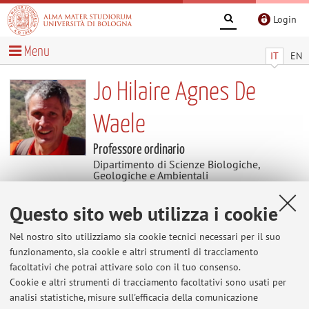
Login
Menu
IT
EN
Jo Hilaire Agnes De
Waele
Professore ordinario
Dipartimento di Scienze Biologiche,
Geologiche e Ambientali
Settore scientifico disciplinare: GEOS-03/A
Geografia fisica e geomorfologia
Questo sito web utilizza i cookie
Nel nostro sito utilizziamo sia cookie tecnici necessari per il suo
Contenuti utili
funzionamento, sia cookie e altri strumenti di tracciamento
facoltativi che potrai attivare solo con il tuo consenso.
Al momento non sono presenti contenuti.
Cookie e altri strumenti di tracciamento facoltativi sono usati per
analisi statistiche, misure sull'efficacia della comunicazione