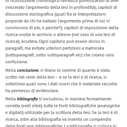
di ricostruzione cronologico-tematica (dimostrando di aver
sviscerato l’argomento della tesi in profondità); capitoli di
discussione storiografica (quali fra le interpretazioni
proposte da chi ha trattato l’argomento prima di voi vi
convincono di più, e perché?); capitoli di esposizione della
ricerca svolta in archivio o altrove (nel caso di una tesi di
ricerca); eccetera. Ogni capitolo può essere diviso in
paragrafi, ma evitate ulteriori partizioni a matrioska
(sottoparagrafi, sotto-sottoparagrafi etc) che creano solo
confusione.
Nella
conclusione
, si tirano le somme di quanto è stato
scritto nel resto della tesi – e se la tesi è di ricerca, si
sottolinea quali sono i dati nuovi che il materiale raccolto
ha permesso di evidenziare.
Nella
bibliografia
si includono, in maniera formalmente
corretta (vedi oltre), tutte le fonti bibliografiche (analogiche
e digitali) utilizzate per la scrittura della tesi. Se la tesi è di
ricerca, oltre alla bibliografia va inserito un compendio
delle fonti non bibliografiche. La bibliografia si colloca in