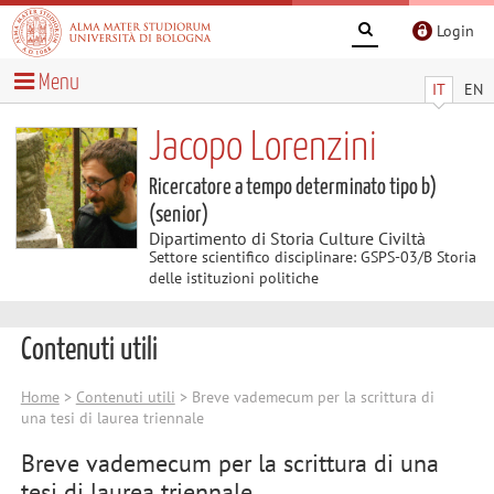
Login
Menu
IT
EN
Jacopo Lorenzini
Ricercatore a tempo determinato tipo b)
(senior)
Dipartimento di Storia Culture Civiltà
Settore scientifico disciplinare: GSPS-03/B Storia
delle istituzioni politiche
Contenuti utili
Home
>
Contenuti utili
> Breve vademecum per la scrittura di
una tesi di laurea triennale
Breve vademecum per la scrittura di una
tesi di laurea triennale