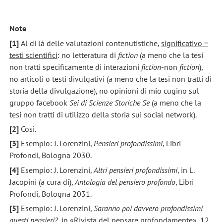
Note
[1]
Al di là delle valutazioni contenutistiche,
significativo =
testi scientifici
: no letteratura di
fiction
(a meno che la tesi
non tratti specificamente di interazioni
fiction
-non
fiction
),
no articoli o testi divulgativi (a meno che la tesi non tratti di
storia della divulgazione), no opinioni di mio cugino sul
gruppo facebook
Sei di Scienze Storiche Se
(a meno che la
tesi non tratti di utilizzo della storia sui social network).
[2]
Così.
[3]
Esempio: J. Lorenzini,
Pensieri profondissimi
, Libri
Profondi, Bologna 2030.
[4]
Esempio: J. Lorenzini,
Altri pensieri profondissimi
, in L.
Jacopini (a cura di),
Antologia del pensiero profondo
, Libri
Profondi, Bologna 2031.
[5]
Esempio: J. Lorenzini,
Saranno poi davvero profondissimi
questi pensieri?
, in «Rivista del pensare profondamente», 12,