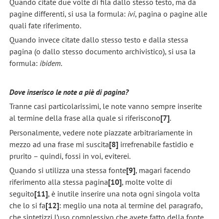
Quando citate due volte di fila dallo stesso testo, ma da
pagine differenti, si usa la formula:
ivi
, pagina o pagine alle
quali fate riferimento.
Quando invece citate dallo stesso testo e dalla stessa
pagina (o dallo stesso documento archivistico), si usa la
formula:
ibidem
.
Dove inserisco le note a piè di pagina?
Tranne casi particolarissimi, le note vanno sempre inserite
al termine della frase alla quale si riferiscono
[7]
.
Personalmente, vedere note piazzate arbitrariamente in
mezzo ad una frase mi suscita
[8]
irrefrenabile fastidio e
prurito – quindi, fossi in voi, eviterei.
Quando si utilizza una stessa fonte
[9]
, magari facendo
riferimento alla stessa pagina
[10]
, molte volte di
seguito
[11]
, è inutile inserire una nota ogni singola volta
che lo si fa
[12]
: meglio una nota al termine del paragrafo,
che sintetizzi l’uso complessivo che avete fatto della fonte