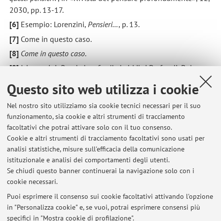
2030, pp. 13-17.
[6]
Esempio: Lorenzini,
Pensieri…
, p. 13.
[7]
Come in questo caso.
[8]
Come in questo caso
.
[9]
J. Lorenzini,
Pensieri profondissimi
, Libri Profondi, Bologna
2030, p. 13.
Questo sito web utilizza i cookie
[10]
Ibidem.
Nel nostro sito utilizziamo sia cookie tecnici necessari per il suo
[11]
Ivi, p. 14.
funzionamento, sia cookie e altri strumenti di tracciamento
[12]
Ibidem.
facoltativi che potrai attivare solo con il tuo consenso.
[13]
J. Lorenzini,
Pensieri profondissimi
, Libri Profondi,
Cookie e altri strumenti di tracciamento facoltativi sono usati per
Bologna 2030, pp. 13-14.
Come vedete, le quattro note
analisi statistiche, misure sull'efficacia della comunicazione
istituzionale e analisi dei comportamenti degli utenti.
precedenti erano inutili e bastava inserire questa.
Se chiudi questo banner continuerai la navigazione solo con i
cookie necessari.
Puoi esprimere il consenso sui cookie facoltativi attivando l'opzione
in "Personalizza cookie" e, se vuoi, potrai esprimere consensi più
Ultimi avvisi
specifici in "Mostra cookie di profilazione".