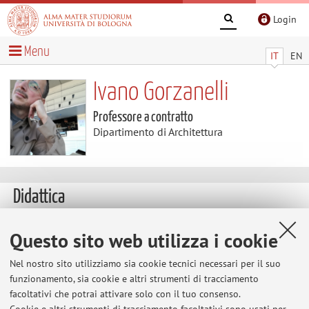
Login
Menu
IT
EN
Ivano Gorzanelli
Professore a contratto
Dipartimento di Architettura
Didattica
Insegnamenti
Appelli d'esame
Questo sito web utilizza i cookie
Tesi
Nel nostro sito utilizziamo sia cookie tecnici necessari per il suo
funzionamento, sia cookie e altri strumenti di tracciamento
Insegnamenti
facoltativi che potrai attivare solo con il tuo consenso.