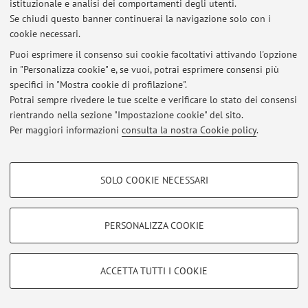
istituzionale e analisi dei comportamenti degli utenti.
Al momento non sono presenti avvisi.
Se chiudi questo banner continuerai la navigazione solo con i
cookie necessari.
Puoi esprimere il consenso sui cookie facoltativi attivando l'opzione
in "Personalizza cookie" e, se vuoi, potrai esprimere consensi più
specifici in "Mostra cookie di profilazione".
Area riservata
Potrai sempre rivedere le tue scelte e verificare lo stato dei consensi
Accedi tramite
login
per gestire tutti i contenuti del sito.
rientrando nella sezione "Impostazione cookie" del sito.
Per maggiori informazioni
consulta la nostra Cookie policy
.
© 2026 - ALMA MATER STUDIORUM - Università di Bologna - Via
COOKIE DI PROFILAZIONE - FACOLTATIVI
Zamboni, 33 - 40126 Bologna - Partita IVA: 01131710376
SOLO COOKIE NECESSARI
Privacy
|
Note legali
|
Impostazioni Cookie
Si tratta di cookie utilizzati per analizzare le caratteristiche della navigazione
degli utenti, creare profili in base al loro comportamento sul sito, per analisi
di marketing.
PERSONALIZZA COOKIE
Mostra cookie di profilazione
Google/Youtube Video
COOKIE TECNICI - NECESSARI
ACCETTA TUTTI I COOKIE
Facebook
Si tratta di cookie tecnici utilizzati, a titolo esemplificativo, per il corretto
Vimeo
funzionamento del sito, salvare le preferenze di navigazione, per il