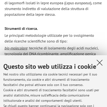
di lagomorfi isolati in lepre europea (
Lepus europaeus
), come
strumento indiretto di valutazione della struttura di
popolazione della lepre stessa.
Strumenti di ricerca.
Le principali metodologie utilizzate per lo svolgimento
delle ricerche scientifiche sono di tipo:
bio-molecolare
: tecniche di isolamento degli acidi nucleici,
tecnologia del DNA ricombinante, amplificazione genica
selettiva e casuale mediante PCR, sequenziamento del DNA,
Questo sito web utilizza i cookie
isolamento e analisi di loci microsatelliti specie-specifici,
analisi AFLP, SNPs.
Nel nostro sito utilizziamo sia cookie tecnici necessari per il suo
statistiche
: software per lanalisi dei rapporti filogenetici fra
funzionamento, sia cookie e altri strumenti di tracciamento
taxa sulla base di polimorfismi di sequenza, test e software
facoltativi che potrai attivare solo con il tuo consenso.
dedicati all'analisi della diversità inter- e intraspecifica,
Cookie e altri strumenti di tracciamento facoltativi sono usati per
software dedicati allanalisi della variabilità genetica di
analisi statistiche, misure sull'efficacia della comunicazione
istituzionale e analisi dei comportamenti degli utenti.
polimorfismi di lunghezza e sequenze, test di
Se chiudi questo banner continuerai la navigazione solo con i
assegnamento di popolazione