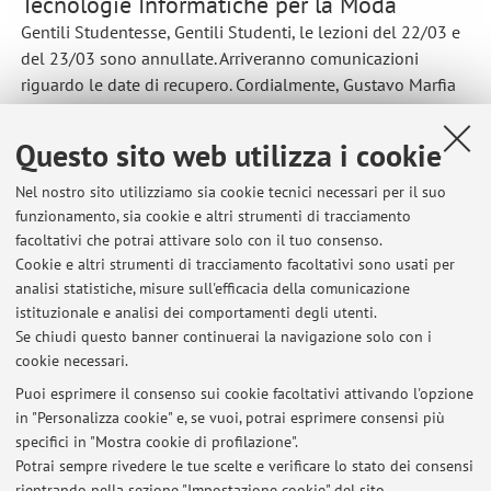
Tecnologie Informatiche per la Moda
Gentili Studentesse, Gentili Studenti, le lezioni del 22/03 e
del 23/03 sono annullate. Arriveranno comunicazioni
riguardo le date di recupero. Cordialmente, Gustavo Marfia
Pubblicato il: 21 marzo 2022
Questo sito web utilizza i cookie
Nel nostro sito utilizziamo sia cookie tecnici necessari per il suo
funzionamento, sia cookie e altri strumenti di tracciamento
Ultimi avvisi
facoltativi che potrai attivare solo con il tuo consenso.
Cookie e altri strumenti di tracciamento facoltativi sono usati per
Cancellata la lezione di laboratorio del 19 settembre 2024 -
analisi statistiche, misure sull'efficacia della comunicazione
Laboratorio di Realtà Virtuale e Aumentata
istituzionale e analisi dei comportamenti degli utenti.
Pubblicato il: 19 settembre 2024
Se chiudi questo banner continuerai la navigazione solo con i
cookie necessari.
Esiti scritti di settembre in Tecnologie Informatiche per la Moda
Pubblicato il: 29 settembre 2022
Puoi esprimere il consenso sui cookie facoltativi attivando l'opzione
in "Personalizza cookie" e, se vuoi, potrai esprimere consensi più
specifici in "Mostra cookie di profilazione".
Cambio Aula corso di Laboratorio di Realta' Virtuale e Realta'
Aumentata
Potrai sempre rivedere le tue scelte e verificare lo stato dei consensi
Pubblicato il: 22 settembre 2022
rientrando nella sezione "Impostazione cookie" del sito.