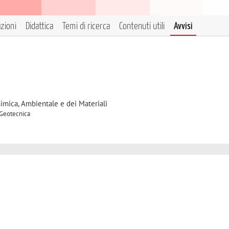
azioni
Didattica
Temi di ricerca
Contenuti utili
Avvisi
himica, Ambientale e dei Materiali
 Geotecnica