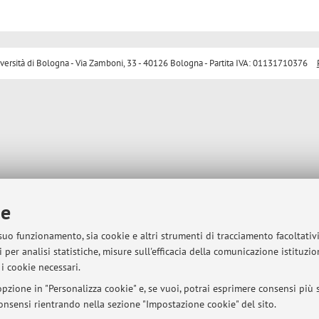
sità di Bologna - Via Zamboni, 33 - 40126 Bologna - Partita IVA: 01131710376
ie
 suo funzionamento, sia cookie e altri strumenti di tracciamento facoltativ
 per analisi statistiche, misure sull'efficacia della comunicazione istituzi
i cookie necessari.
pzione in "Personalizza cookie" e, se vuoi, potrai esprimere consensi più sp
 consensi rientrando nella sezione "Impostazione cookie" del sito.