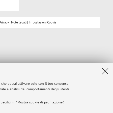
Privacy
|
Note legali
|
Impostazioni Cookie
i che potrai attivare solo con il tuo consenso.
onale e analisi dei comportamenti degli utenti.
ecifici in "Mostra cookie di profilazione".