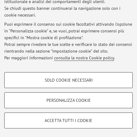
istituzionale e analisi dei comportamenti degli utenti.
Se chiudi questo banner continuerai la navigazione solo con i
cookie necessari.
Puoi esprimere il consenso sui cookie facoltativi attivando l'opzione
Area riservata
in "Personalizza cookie" e, se vuoi, potrai esprimere consensi più
Accedi tramite
login
per gestire tutti i contenuti del sito.
specifici in "Mostra cookie di profilazione".
Potrai sempre rivedere le tue scelte e verificare lo stato dei consensi
rientrando nella sezione "Impostazione cookie" del sito.
© 2026 - ALMA MATER STUDIORUM - Università di Bologna - Via
Per maggiori informazioni
consulta la nostra Cookie policy
.
Zamboni, 33 - 40126 Bologna - Partita IVA: 01131710376
Privacy
|
Note legali
|
Impostazioni Cookie
COOKIE DI PROFILAZIONE - FACOLTATIVI
SOLO COOKIE NECESSARI
Si tratta di cookie utilizzati per analizzare le caratteristiche della navigazione
degli utenti, creare profili in base al loro comportamento sul sito, per analisi
di marketing.
PERSONALIZZA COOKIE
Mostra cookie di profilazione
Google/Youtube Video
COOKIE TECNICI - NECESSARI
ACCETTA TUTTI I COOKIE
Facebook
Si tratta di cookie tecnici utilizzati, a titolo esemplificativo, per il corretto
Vimeo
funzionamento del sito, salvare le preferenze di navigazione, per il