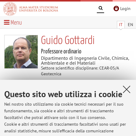
Login
Menu
IT
EN
Guido Gottardi
Professore ordinario
Dipartimento di Ingegneria Civile, Chimica,
Ambientale e dei Materiali
Settore scientifico disciplinare: CEAR-05/A
Geotecnica
Questo sito web utilizza i cookie
Avvisi
Nel nostro sito utilizziamo sia cookie tecnici necessari per il suo
Orario di ricevimento
funzionamento, sia cookie e altri strumenti di tracciamento
Martedì, dalle 11 alle 13 Per appuntamento, tramite
facoltativi che potrai attivare solo con il tuo consenso.
email
Cookie e altri strumenti di tracciamento facoltativi sono usati per
analisi statistiche, misure sull'efficacia della comunicazione
Pubblicato il: 28 aprile 2022