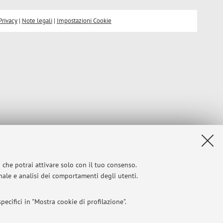
Privacy
|
Note legali
|
Impostazioni Cookie
i che potrai attivare solo con il tuo consenso.
onale e analisi dei comportamenti degli utenti.
ecifici in "Mostra cookie di profilazione".