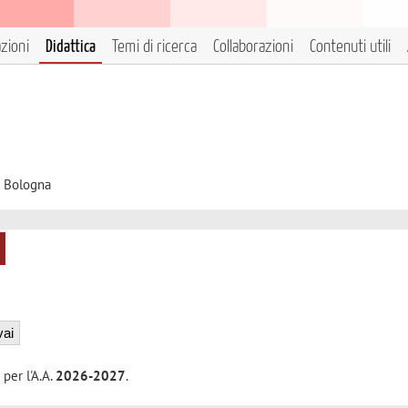
azioni
Didattica
Temi di ricerca
Collaborazioni
Contenuti utili
i Bologna
 per l'A.A.
2026-2027
.