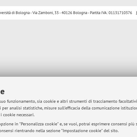
sità di Bologna - Via Zamboni, 33 - 40126 Bologna - Partita IVA: 01131710376
ie
 suo funzionamento, sia cookie e altri strumenti di tracciamento facoltativ
 per analisi statistiche, misure sull'efficacia della comunicazione istituzi
i cookie necessari.
pzione in "Personalizza cookie" e, se vuoi, potrai esprimere consensi più sp
 consensi rientrando nella sezione "Impostazione cookie" del sito.