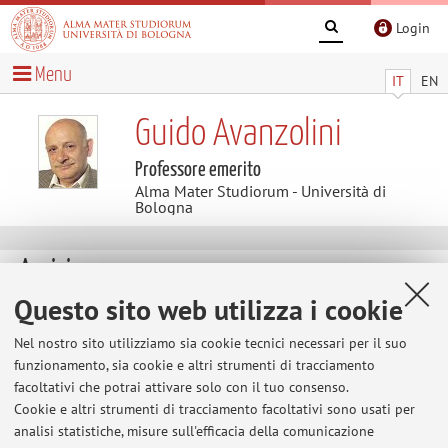
Login
Menu
IT
EN
Guido Avanzolini
Professore emerito
Alma Mater Studiorum - Università di
Bologna
Avvisi
Questo sito web utilizza i cookie
Avviso per gli studenti che desiderano sostenere
l'esame
Nel nostro sito utilizziamo sia cookie tecnici necessari per il suo
funzionamento, sia cookie e altri strumenti di tracciamento
Leggere nei "Contenuti Utili" le modalità di svolgimento
facoltativi che potrai attivare solo con il tuo consenso.
degli esami telematici
Cookie e altri strumenti di tracciamento facoltativi sono usati per
Pubblicato il: 01 giugno 2020
analisi statistiche, misure sull'efficacia della comunicazione