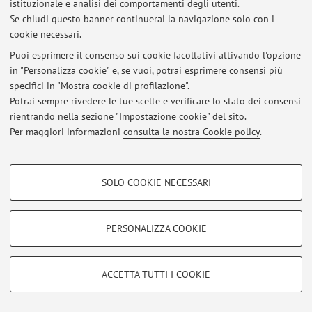
istituzionale e analisi dei comportamenti degli utenti.
Se chiudi questo banner continuerai la navigazione solo con i
cookie necessari.
Area riservata
Puoi esprimere il consenso sui cookie facoltativi attivando l'opzione
Accedi tramite
login
per gestire tutti i contenuti del sito.
in "Personalizza cookie" e, se vuoi, potrai esprimere consensi più
specifici in "Mostra cookie di profilazione".
Potrai sempre rivedere le tue scelte e verificare lo stato dei consensi
rientrando nella sezione "Impostazione cookie" del sito.
© 2026 - ALMA MATER STUDIORUM - Università di Bologna - Via
Zamboni, 33 - 40126 Bologna - Partita IVA: 01131710376
Per maggiori informazioni
consulta la nostra Cookie policy
.
Privacy
|
Note legali
|
Impostazioni Cookie
COOKIE DI PROFILAZIONE - FACOLTATIVI
SOLO COOKIE NECESSARI
Si tratta di cookie utilizzati per analizzare le caratteristiche della navigazione
degli utenti, creare profili in base al loro comportamento sul sito, per analisi
di marketing.
PERSONALIZZA COOKIE
Mostra cookie di profilazione
Google/Youtube Video
COOKIE TECNICI - NECESSARI
ACCETTA TUTTI I COOKIE
Facebook
Si tratta di cookie tecnici utilizzati, a titolo esemplificativo, per il corretto
Vimeo
funzionamento del sito, salvare le preferenze di navigazione, per il