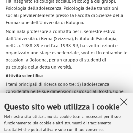
Ha insegnato Psicologia sociale, Psicologia dei gruppi,
Psicologia dell’adolescenza, Psicologia delle transizioni
sociali prevalentemente presso la Facoltà di Scienze della
Formazione dell’Università di Bologna.
Nominata professore a contratto per il semestre estivo
dall'Università di Berna (Svizzera), Istituto di Psicologia,
nell'a.a. 1988-89 e nell'a.a. 1998-99, ha svolto lezioni e
organizzato uno stage esperienziale, svoltosi in entrambe le
occasioni a Bologna
,
per un gruppo di studenti di
psicologia della detta università.
Attività scientifica
I temi principali di ricerca sono tre: 1) l'adolescenza
considerata nelle sue dimensioni psicosociali (costruzione
dell'identità, relazioni coi pari e i genitori, prospettiva
Questo sito web utilizza i cookie
temporale, giustizia in classe, ecc.); 2) le rappresentazioni
sociali; 3) psicologia sociale dei gruppi.
Nel nostro sito utilizziamo sia cookie tecnici necessari per il suo
funzionamento, sia cookie e altri strumenti di tracciamento
facoltativi che potrai attivare solo con il tuo consenso.