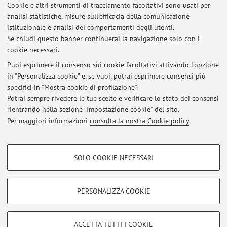
Cookie e altri strumenti di tracciamento facoltativi sono usati per
Ultimi avvisi
analisi statistiche, misure sull'efficacia della comunicazione
Psicologia dell'adolescenza 30/05/2019
istituzionale e analisi dei comportamenti degli utenti.
Se chiudi questo banner continuerai la navigazione solo con i
Pubblicato il: 17 giugno 2019
cookie necessari.
ESAMII NON ANCORA REGISTRATI
Puoi esprimere il consenso sui cookie facoltativi attivando l'opzione
Pubblicato il: 04 giugno 2019
in "Personalizza cookie" e, se vuoi, potrai esprimere consensi più
specifici in "Mostra cookie di profilazione".
Esami fuori lista Psicologia sociale 12/12/2018
Potrai sempre rivedere le tue scelte e verificare lo stato dei consensi
Pubblicato il: 07 gennaio 2019
rientrando nella sezione "Impostazione cookie" del sito.
Per maggiori informazioni
consulta la nostra Cookie policy
.
Tutti gli avvisi
COOKIE DI PROFILAZIONE - FACOLTATIVI
SOLO COOKIE NECESSARI
Si tratta di cookie utilizzati per analizzare le caratteristiche della navigazione
Area riservata
degli utenti, creare profili in base al loro comportamento sul sito, per analisi
Accedi tramite
login
per gestire tutti i contenuti del sito.
di marketing.
PERSONALIZZA COOKIE
Mostra cookie di profilazione
© 2026 - ALMA MATER STUDIORUM - Università di Bologna - Via
Google/Youtube Video
COOKIE TECNICI - NECESSARI
ACCETTA TUTTI I COOKIE
Zamboni, 33 - 40126 Bologna - Partita IVA: 01131710376