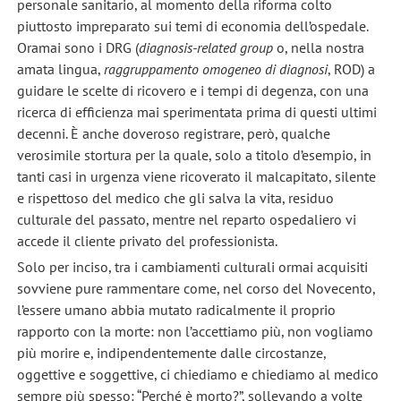
personale sanitario, al momento della riforma colto
piuttosto impreparato sui temi di economia dell’ospedale.
Oramai sono i DRG (
diagnosis-related group
o, nella nostra
amata lingua,
raggruppamento omogeneo di diagnosi
, ROD) a
guidare le scelte di ricovero e i tempi di degenza, con una
ricerca di efficienza mai sperimentata prima di questi ultimi
decenni. È anche doveroso registrare, però, qualche
verosimile stortura per la quale, solo a titolo d’esempio, in
tanti casi in urgenza viene ricoverato il malcapitato, silente
e rispettoso del medico che gli salva la vita, residuo
culturale del passato, mentre nel reparto ospedaliero vi
accede il cliente privato del professionista.
Solo per inciso, tra i cambiamenti culturali ormai acquisiti
sovviene pure rammentare come, nel corso del Novecento,
l’essere umano abbia mutato radicalmente il proprio
rapporto con la morte: non l’accettiamo più, non vogliamo
più morire e, indipendentemente dalle circostanze,
oggettive e soggettive, ci chiediamo e chiediamo al medico
sempre più spesso: “Perché è morto?”, sollevando a volte