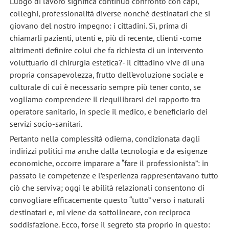
Luogo di lavoro significa continuo confronto con capi,
colleghi, professionalità diverse nonché destinatari che si
giovano del nostro impegno: i cittadini. Sì, prima di
chiamarli pazienti, utenti e, più di recente, clienti -come
altrimenti definire colui che fa richiesta di un intervento
voluttuario di chirurgia estetica?- il cittadino vive di una
propria consapevolezza, frutto dell’evoluzione sociale e
culturale di cui è necessario sempre più tener conto, se
vogliamo comprendere il riequilibrarsi del rapporto tra
operatore sanitario, in specie il medico, e beneficiario dei
servizi socio-sanitari.
Pertanto nella complessità odierna, condizionata dagli
indirizzi politici ma anche dalla tecnologia e da esigenze
economiche, occorre imparare a “fare il professionista”: in
passato le competenze e l’esperienza rappresentavano tutto
ciò che serviva; oggi le abilità relazionali consentono di
convogliare efficacemente questo “tutto” verso i naturali
destinatari e, mi viene da sottolineare, con reciproca
soddisfazione. Ecco, forse il segreto sta proprio in questo: