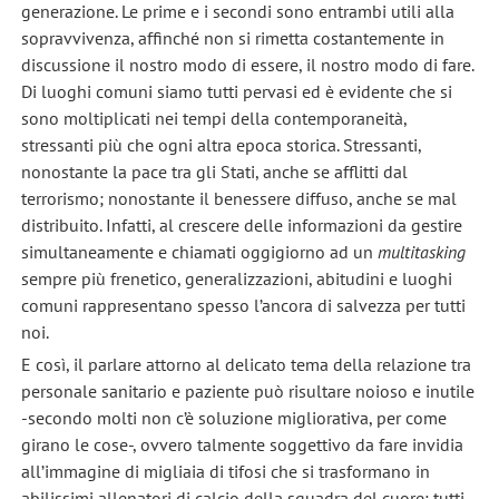
generazione. Le prime e i secondi sono entrambi utili alla
sopravvivenza, affinché non si rimetta costantemente in
discussione il nostro modo di essere, il nostro modo di fare.
Di luoghi comuni siamo tutti pervasi ed è evidente che si
sono moltiplicati nei tempi della contemporaneità,
stressanti più che ogni altra epoca storica. Stressanti,
nonostante la pace tra gli Stati, anche se afflitti dal
terrorismo; nonostante il benessere diffuso, anche se mal
distribuito. Infatti, al crescere delle informazioni da gestire
simultaneamente e chiamati oggigiorno ad un
multitasking
sempre più frenetico, generalizzazioni, abitudini e luoghi
comuni rappresentano spesso l’ancora di salvezza per tutti
noi.
E così, il parlare attorno al delicato tema della relazione tra
personale sanitario e paziente può risultare noioso e inutile
-secondo molti non c’è soluzione migliorativa, per come
girano le cose-, ovvero talmente soggettivo da fare invidia
all’immagine di migliaia di tifosi che si trasformano in
abilissimi allenatori di calcio della squadra del cuore: tutti