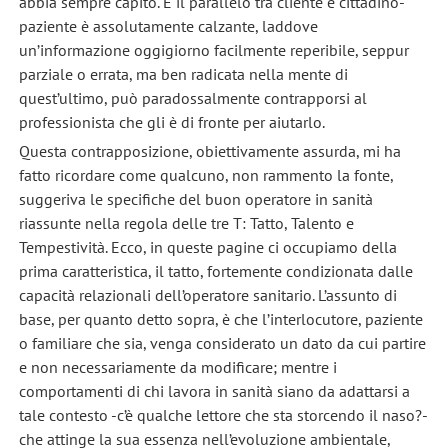
abbia sempre capito. E il parallelo tra cliente e cittadino-
paziente è assolutamente calzante, laddove
un’informazione oggigiorno facilmente reperibile, seppur
parziale o errata, ma ben radicata nella mente di
quest’ultimo, può paradossalmente contrapporsi al
professionista che gli è di fronte per aiutarlo.
Questa contrapposizione, obiettivamente assurda, mi ha
fatto ricordare come qualcuno, non rammento la fonte,
suggeriva le specifiche del buon operatore in sanità
riassunte nella regola delle tre T: Tatto, Talento e
Tempestività. Ecco, in queste pagine ci occupiamo della
prima caratteristica, il tatto, fortemente condizionata dalle
capacità relazionali dell’operatore sanitario. L’assunto di
base, per quanto detto sopra, è che l’interlocutore, paziente
o familiare che sia, venga considerato un dato da cui partire
e non necessariamente da modificare; mentre i
comportamenti di chi lavora in sanità siano da adattarsi a
tale contesto -c’è qualche lettore che sta storcendo il naso?-
che attinge la sua essenza nell’evoluzione ambientale,