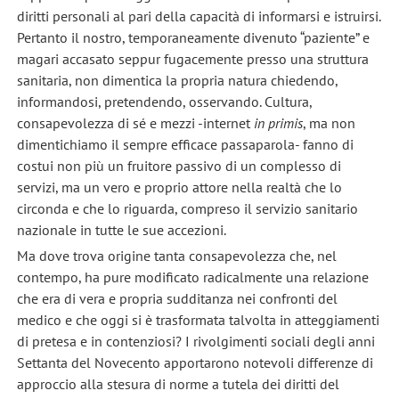
diritti personali al pari della capacità di informarsi e istruirsi.
Pertanto il nostro, temporaneamente divenuto “paziente” e
magari accasato seppur fugacemente presso una struttura
sanitaria, non dimentica la propria natura chiedendo,
informandosi, pretendendo, osservando. Cultura,
consapevolezza di sé e mezzi -internet
in primis
, ma non
dimentichiamo il sempre efficace passaparola- fanno di
costui non più un fruitore passivo di un complesso di
servizi, ma un vero e proprio attore nella realtà che lo
circonda e che lo riguarda, compreso il servizio sanitario
nazionale in tutte le sue accezioni.
Ma dove trova origine tanta consapevolezza che, nel
contempo, ha pure modificato radicalmente una relazione
che era di vera e propria sudditanza nei confronti del
medico e che oggi si è trasformata talvolta in atteggiamenti
di pretesa e in contenziosi? I rivolgimenti sociali degli anni
Settanta del Novecento apportarono notevoli differenze di
approccio alla stesura di norme a tutela dei diritti del