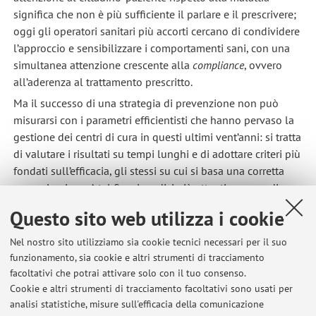
significa che non è più sufficiente il parlare e il prescrivere;
oggi gli operatori sanitari più accorti cercano di condividere
l’approccio e sensibilizzare i comportamenti sani, con una
simultanea attenzione crescente alla
compliance
, ovvero
all’aderenza al trattamento prescritto.
Ma il successo di una strategia di prevenzione non può
misurarsi con i parametri efficientisti che hanno pervaso la
gestione dei centri di cura in questi ultimi vent’anni: si tratta
di valutare i risultati su tempi lunghi e di adottare criteri più
fondati sull’efficacia, gli stessi su cui si basa una corretta
comunicazione. A tal fine, i medici più attenti cercano di
motivare il proprio assistito, e di certo oggi si dedica più
Questo sito web utilizza i cookie
tempo al paziente rispetto al passato, ma sappiamo che la
motivazione non scaturisce solo dal disagio patito al
Nel nostro sito utilizziamo sia cookie tecnici necessari per il suo
momento -quante terapie vengono dai pazienti
funzionamento, sia cookie e altri strumenti di tracciamento
improvvidamente sospese ai primi cenni di miglioramento!-,
facoltativi che potrai attivare solo con il tuo consenso.
bensì anche dall’autorevolezza e dalla leadership che il
Cookie e altri strumenti di tracciamento facoltativi sono usati per
analisi statistiche, misure sull'efficacia della comunicazione
medico sviluppa in un preciso istante. E autorevolezza e