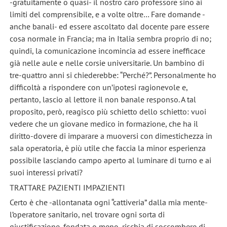
-gratuitamente o quasi- il nostro caro professore sino ai
limiti del comprensibile, e a volte oltre… Fare domande -
anche banali- ed essere ascoltato dal docente pare essere
cosa normale in Francia; ma in Italia sembra proprio di no;
quindi, la comunicazione incomincia ad essere inefficace
già nelle aule e nelle corsie universitarie. Un bambino di
tre-quattro anni si chiederebbe: “Perché?”. Personalmente ho
difficoltà a rispondere con un’ipotesi ragionevole e,
pertanto, lascio al lettore il non banale responso. A tal
proposito, però, reagisco più schietto dello schietto: vuoi
vedere che un giovane medico in formazione, che ha il
diritto-dovere di imparare a muoversi con dimestichezza in
sala operatoria, è più utile che faccia la minor esperienza
possibile lasciando campo aperto al luminare di turno e ai
suoi interessi privati?
TRATTARE PAZIENTI IMPAZIENTI
Certo è che -allontanata ogni “cattiveria” dalla mia mente-
l’operatore sanitario, nel trovare ogni sorta di
giustificazione, fondata o meno, rischia di soccombere di