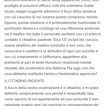
prodighi di soluzioni efficaci; tutti che ostentano ricette
sicure, magari suggerite attraverso il buco della serratura
con cui ciascuno di noi osserva questo complesso mondo.
Eppure, questa relazione si è profondamente trasformata in
pochissimi decenni e costringe ad una riflessione profonda
sia il medico che tutto il personale sanitario con cui entra in
contatto il cittadino-paziente. “Dica 33”, incipit del classico
esame obiettivo del medico condotto, e non solo, che
conosceva il carattere e le abitudini di ogni suo assistito e
con cui umanamente si soffermava, appartiene alla
preistoria al pari di tante sfumature relazionali oramai
desuete, dal condominio alla fabbrica. Ma oggi, con che
cosa abbiamo sostituito l’antico e fantomatico approccio?
IL CITTADINO-PAZIENTE
Il fulcro della nostra osservazione è il cittadino, e mi piace
definirlo semplicemente così perché è innanzitutto tale,
come ognuno di noi appartenente ad una comunità. E ben
sappiamo quanto oggi sia cresciuta la consapevolezza dei