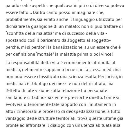
paradossali sospetti che qualcosa in più o di diverso poteva
essere fatto… D’altro canto posso immaginare che,
probabilmente, sia errato anche il linguaggio utilizzato per
dichiarare la guarigione di un malato: non si può trattare di
“sconfitta della malattia” ma di successo della vita -
spostando così il baricentro dall’oggetto al soggetto-
perché, mi si perdoni la banalizzazione, su un essere che è
per definizione “mortale” la malattia prima o poi vince!
La responsabilità della vita è erroneamente attribuita al
medico, nel mentre sappiamo bene che la stessa medicina
non può essere classificata una scienza esatta. Per inciso, in
medicina c’è l’obbligo dei mezzi e non del risultato, ma
l’effetto di tale visione sulla relazione tra personale
sanitario e cittadino-paziente è pressoché diretto. Come si
evolverà ulteriormente tale rapporto con i mutamenti in
atto? L’inesorabile processo di deospedalizzazione, a tutto
vantaggio delle strutture territoriali, trova queste ultime già
pronte ad affrontare il dialogo con un’utenza abituata alla