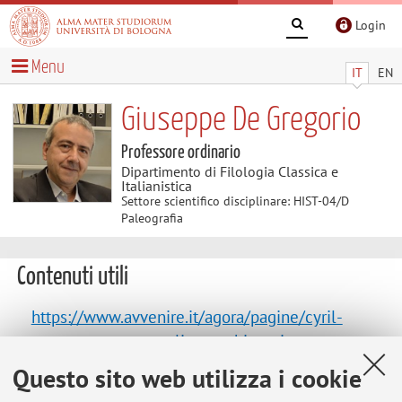
Login
Menu
IT
EN
Giuseppe De Gregorio
Professore ordinario
Dipartimento di Filologia Classica e
Italianistica
Settore scientifico disciplinare: HIST-04/D
Paleografia
Contenuti utili
https://www.avvenire.it/agora/pagine/cyril-
mango-un-cosmopolita-per-bisanzio
Ritratto di Cyril Mango, a cura di Paolo Cesaretti
Questo sito web utilizza i cookie
(L'Avvenire, 11 febbraio 2021)