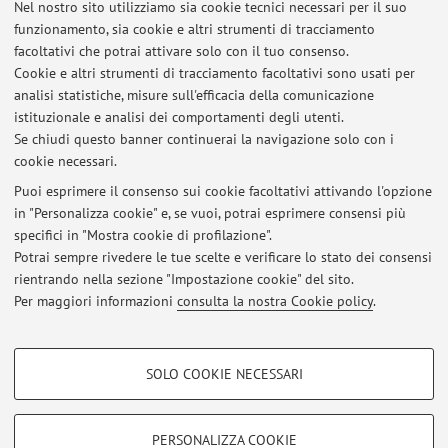
Nel nostro sito utilizziamo sia cookie tecnici necessari per il suo
funzionamento, sia cookie e altri strumenti di tracciamento
Papers to download (Academia)
facoltativi che potrai attivare solo con il tuo consenso.
Cookie e altri strumenti di tracciamento facoltativi sono usati per
Risorse informatiche per lo studio dei manoscritti
analisi statistiche, misure sull'efficacia della comunicazione
greci (Pinakes)
istituzionale e analisi dei comportamenti degli utenti.
Se chiudi questo banner continuerai la navigazione solo con i
cookie necessari.
Puoi esprimere il consenso sui cookie facoltativi attivando l'opzione
in "Personalizza cookie" e, se vuoi, potrai esprimere consensi più
Ultimi avvisi
specifici in "Mostra cookie di profilazione".
Potrai sempre rivedere le tue scelte e verificare lo stato dei consensi
Al momento non sono presenti avvisi.
rientrando nella sezione "Impostazione cookie" del sito.
Per maggiori informazioni
consulta la nostra Cookie policy
.
COOKIE DI PROFILAZIONE - FACOLTATIVI
SOLO COOKIE NECESSARI
Si tratta di cookie utilizzati per analizzare le caratteristiche della navigazione
Area riservata
degli utenti, creare profili in base al loro comportamento sul sito, per analisi
Accedi tramite
login
per gestire tutti i contenuti del sito.
di marketing.
PERSONALIZZA COOKIE