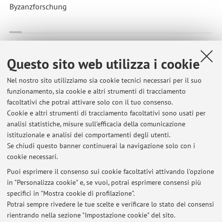
Byzanzforschung
Collaborazione formale con:
Universität Hamburg
Questo sito web utilizza i cookie
Paese:
Nel nostro sito utilizziamo sia cookie tecnici necessari per il suo
Germania
funzionamento, sia cookie e altri strumenti di tracciamento
facoltativi che potrai attivare solo con il tuo consenso.
Descrizione:
Cookie e altri strumenti di tracciamento facoltativi sono usati per
Cluster of Excellence "Understanding Written Artefacts" -
analisi statistiche, misure sull'efficacia della comunicazione
Fellow e membro dell'Advisory Board
istituzionale e analisi dei comportamenti degli utenti.
Se chiudi questo banner continuerai la navigazione solo con i
cookie necessari.
Puoi esprimere il consenso sui cookie facoltativi attivando l'opzione
in "Personalizza cookie" e, se vuoi, potrai esprimere consensi più
Ultimi avvisi
specifici in "Mostra cookie di profilazione".
Potrai sempre rivedere le tue scelte e verificare lo stato dei consensi
Al momento non sono presenti avvisi.
rientrando nella sezione "Impostazione cookie" del sito.