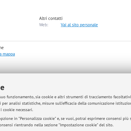
Altri contatti
Web:
Vai al sito personale
he
la mappa
ie
 suo funzionamento, sia cookie e altri strumenti di tracciamento facoltativ
 per analisi statistiche, misure sull'efficacia della comunicazione istituzi
i cookie necessari.
pzione in "Personalizza cookie" e, se vuoi, potrai esprimere consensi più sp
sità di Bologna - Via Zamboni, 33 - 40126 Bologna - Partita IVA: 01131710376
 consensi rientrando nella sezione "Impostazione cookie" del sito.