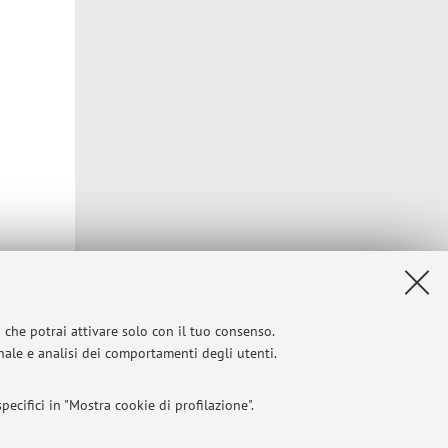
i che potrai attivare solo con il tuo consenso.
onale e analisi dei comportamenti degli utenti.
ecifici in "Mostra cookie di profilazione".
Privacy
|
Note legali
|
Impostazioni Cookie