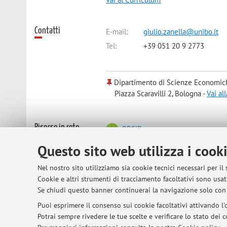
Contatti
E-mail:
giulio.zanella@unibo.it
Tel:
+39 051 20 9 2773
Dipartimento di Scienze Economic
Piazza Scaravilli 2, Bologna -
Vai al
Risorse in rete
ORCID
Questo sito web utilizza i cook
Orario di ricevimento
Wednesday, 4pm
Nel nostro sito utilizziamo sia cookie tecnici necessari per il
Cookie e altri strumenti di tracciamento facoltativi sono usati
Se chiudi questo banner continuerai la navigazione solo con 
Puoi esprimere il consenso sui cookie facoltativi attivando l'o
© 2026 - ALMA MATER STUDIORUM - Univer
Potrai sempre rivedere le tue scelte e verificare lo stato dei