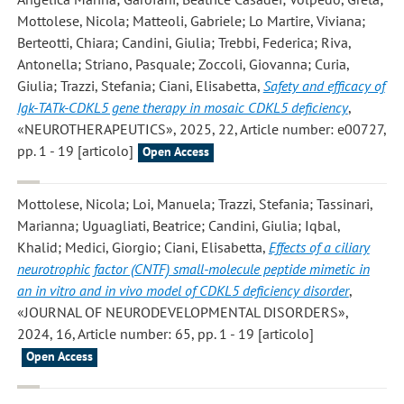
Mottolese, Nicola; Matteoli, Gabriele; Lo Martire, Viviana;
Berteotti, Chiara; Candini, Giulia; Trebbi, Federica; Riva,
Antonella; Striano, Pasquale; Zoccoli, Giovanna; Curia,
Giulia; Trazzi, Stefania; Ciani, Elisabetta
,
Safety and efficacy of
Igk-TATk-CDKL5 gene therapy in mosaic CDKL5 deficiency
,
«NEUROTHERAPEUTICS», 2025, 22, Article number: e00727,
pp. 1 - 19 [articolo]
Open Access
Mottolese, Nicola; Loi, Manuela; Trazzi, Stefania; Tassinari,
Marianna; Uguagliati, Beatrice; Candini, Giulia; Iqbal,
Khalid; Medici, Giorgio; Ciani, Elisabetta
,
Effects of a ciliary
neurotrophic factor (CNTF) small-molecule peptide mimetic in
an in vitro and in vivo model of CDKL5 deficiency disorder
,
«JOURNAL OF NEURODEVELOPMENTAL DISORDERS»,
2024, 16, Article number: 65, pp. 1 - 19 [articolo]
Open Access