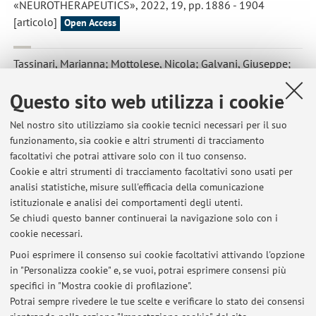
«NEUROTHERAPEUTICS», 2022, 19, pp. 1886 - 1904
[articolo]
Open Access
Tassinari, Marianna; Mottolese, Nicola; Galvani, Giuseppe;
Ferrara, Domenico; Gennaccaro, Laura; Loi, Manuela; Medici,
Questo sito web utilizza i cookie
Giorgio; Candini, Giulia; Rimondini, Roberto; Ciani,
Elisabetta; Trazzi, Stefania
,
Luteolin Treatment Ameliorates
Nel nostro sito utilizziamo sia cookie tecnici necessari per il suo
Brain Development and Behavioral Performance in a Mouse
funzionamento, sia cookie e altri strumenti di tracciamento
Model of CDKL5 Deficiency Disorder
, «INTERNATIONAL
facoltativi che potrai attivare solo con il tuo consenso.
JOURNAL OF MOLECULAR SCIENCES», 2022, 23, Article
Cookie e altri strumenti di tracciamento facoltativi sono usati per
number: 8719, pp. 1 - 23 [articolo]
Open Access
analisi statistiche, misure sull'efficacia della comunicazione
istituzionale e analisi dei comportamenti degli utenti.
Se chiudi questo banner continuerai la navigazione solo con i
cookie necessari.
Puoi esprimere il consenso sui cookie facoltativi attivando l'opzione
in "Personalizza cookie" e, se vuoi, potrai esprimere consensi più
Ultimi avvisi
specifici in "Mostra cookie di profilazione".
Potrai sempre rivedere le tue scelte e verificare lo stato dei consensi
Al momento non sono presenti avvisi.