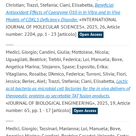
Christian; Trazzi, Stefania; Ciani, Elisabetta
,
Beneficial
Antioxidant Effects of Coenzyme Q10 in In Vitro and In Vivo
Models of CDKL5 Deficiency Disorder
, «INTERNATIONAL
JOURNAL OF MOLECULAR SCIENCES», 2025, 26, Article
number: 2204, pp. 1 - 23 [articolo]
Open Access
Medici, Giorgio; Candini, Giulia; Mottolese, Nicola;
Uguagliati, Beatrice; Trebbi, Federica; Loi, Manuela; Bove,
Angelica Marina; Stojanov, Spase; Esposito, Erika;
Vitagliano, Rosalba; D'Amico, Federica; Turroni, Silvia; Fiori,
Jessica; Berlec, Aleš; Trazzi, Stefania; Ciani, Elisabetta
,
Lactic
acid bacteria as microbial cell factories for the in vivo delivery of
therapeutic proteins as secretable TAT fusion products
,
«JOURNAL OF BIOLOGICAL ENGINEERING», 2025, 19, Article
number: 65, pp. 1 - 17 [articolo]
Open Access
Medici, Giorgio; Tassinari, Marianna; Loi, Manuela; Bove,
Angelica Marina; Garofani, Beatrice Casadei; Volpedo, Greta;