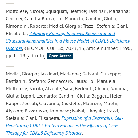
Mottolese, Nicola; Uguagliati, Beatrice; Tassinari, Marianna;
Cerchier, Camilla Bruna; Loi, Manuela; Candini, Giulia;
Rimondini, Roberto; Medici, Giorgio; Trazzi, Stefania; Ciani,
Elisabetta
,
Voluntary Running Improves Behavioral and
Structural Abnormalities in a Mouse Model of CDKL5 Deficiency
Disorder
, «BIOMOLECULES», 2023, 13, Article number: 1396,
pp. 1 - 19 [articolo]
Open Access
Medici, Giorgio; Tassinari, Marianna; Galvani, Giuseppe;
Bastianini, Stefano; Gennaccaro, Laura; Loi, Manuela;
Mottolese, Nicola; Alvente, Sara; Berteotti, Chiara; Sagona,
Giulia; Lupori, Leonardo; Candini, Giulia; Baggett, Helen
Rappe; Zoccoli, Giovanna; Giustetto, Maurizio; Muotri,
Alysson; Pizzorusso, Tommaso; Nakai, Hiroyuki; Trazzi,
Stefania; Ciani, Elisabetta
,
Expression of a Secretable, Cell-
Penetrating CDKL5 Protein Enhances the Efficacy of Gene
Therapy for CDKL5 Deficiency Disorder
,