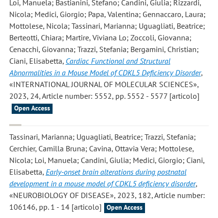
Loi, Manuela; Bastianini, Stefano; Candini, Giulia; Rizzardi,
Nicola; Medici, Giorgio; Papa, Valentina; Gennaccaro, Laura;
Mottolese, Nicola; Tassinari, Marianna; Uguagliati, Beatrice;
Berteotti, Chiara; Martire, Viviana Lo; Zoccoli, Giovanna;
Cenacchi, Giovanna; Trazzi, Stefania; Bergamini, Christian;
Ciani, Elisabetta
,
Cardiac Functional and Structural
Abnormalities in a Mouse Model of CDKL5 Deficiency Disorder
,
«INTERNATIONAL JOURNAL OF MOLECULAR SCIENCES»,
2023, 24, Article number: 5552, pp. 5552 - 5577 [articolo]
Open Access
Tassinari, Marianna; Uguagliati, Beatrice; Trazzi, Stefania;
Cerchier, Camilla Bruna; Cavina, Ottavia Vera; Mottolese,
Nicola; Loi, Manuela; Candini, Giulia; Medici, Giorgio; Ciani,
Elisabetta
,
Early-onset brain alterations during postnatal
development in a mouse model of CDKL5 deficiency disorder
,
«NEUROBIOLOGY OF DISEASE», 2023, 182, Article number:
106146, pp. 1 - 14 [articolo]
Open Access