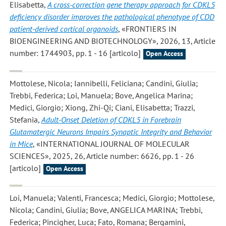
Elisabetta
,
A cross-correction gene therapy approach for CDKL5
deficiency disorder improves the pathological phenotype of CDD
patient-derived cortical organoids
, «FRONTIERS IN
BIOENGINEERING AND BIOTECHNOLOGY», 2026, 13, Article
number: 1744903, pp. 1 - 16 [articolo]
Open Access
Mottolese, Nicola; Iannibelli, Feliciana; Candini, Giulia;
Trebbi, Federica; Loi, Manuela; Bove, Angelica Marina;
Medici, Giorgio; Xiong, Zhi-Qi; Ciani, Elisabetta; Trazzi,
Stefania
,
Adult-Onset Deletion of CDKL5 in Forebrain
Glutamatergic Neurons Impairs Synaptic Integrity and Behavior
in Mice
, «INTERNATIONAL JOURNAL OF MOLECULAR
SCIENCES», 2025, 26, Article number: 6626, pp. 1 - 26
[articolo]
Open Access
Loi, Manuela; Valenti, Francesca; Medici, Giorgio; Mottolese,
Nicola; Candini, Giulia; Bove, ANGELICA MARINA; Trebbi,
Federica; Pincigher, Luca; Fato, Romana; Bergamini,