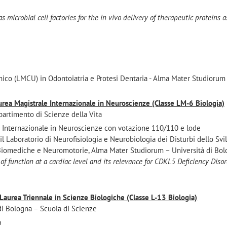
as microbial cell factories for the in vivo delivery of therapeutic proteins a
Unico (LMCU) in Odontoiatria e Protesi Dentaria - Alma Mater Studiorum
ea Magistrale Internazionale in Neuroscienze (Classe LM-6 Biologia)
ipartimento di Scienze della Vita
 Internazionale in Neuroscienze con votazione 110/110 e lode
 il Laboratorio di Neurofisiologia e Neurobiologia dei Disturbi dello Sv
 Biomediche e Neuromotorie, Alma Mater Studiorum – Università di Bol
 of function at a cardiac level and its relevance for CDKL5 Deficiency Diso
urea Triennale in Scienze Biologiche (Classe L-13 Biologia)
i Bologna – Scuola di Scienze
a