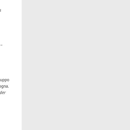
s
 –
iluppo
ogna.
rder