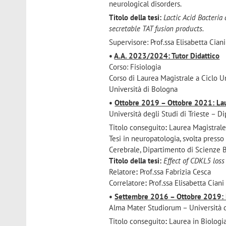
neurological disorders.
Titolo della tesi:
Lactic Acid Bacteria 
secretable TAT fusion products.
Supervisore: Prof.ssa Elisabetta Ciani
•
A.A. 2023/2024: Tutor Didattico
Corso: Fisiologia
Corso di Laurea Magistrale a Ciclo 
Università di Bologna
•
Ottobre 2019 – Ottobre 2021: Laur
Università degli Studi di Trieste – D
Titolo conseguito
:
Laurea Magistrale
Tesi in neuropatologia, svolta presso
Cerebrale, Dipartimento di Scienze
Titolo della tesi:
Effect of CDKL5 loss
Relatore
:
Prof.ssa Fabrizia Cesca
Correlatore
:
Prof.ssa Elisabetta Ciani
•
Settembre 2016 – Ottobre 2019: La
Alma Mater Studiorum – Università d
Titolo conseguito
:
Laurea in Biologi