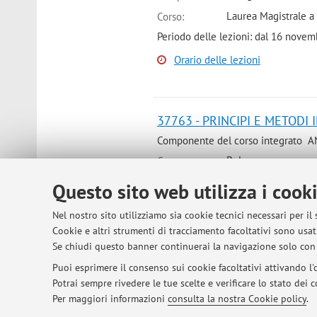
Laurea Magistrale a
Corso:
Periodo delle lezioni: dal 16 nov
Orario delle lezioni
37763 - PRINCIPI E METODI I
Componente del corso integrato A
Bologna
Campus:
Laurea Magistrale a 
Corso:
Questo sito web utilizza i cook
Nel nostro sito utilizziamo sia cookie tecnici necessari per il
Cookie e altri strumenti di tracciamento facoltativi sono usati
37763 - PRINCIPI E METODI I
Se chiudi questo banner continuerai la navigazione solo con 
Componente del corso integrato A
Puoi esprimere il consenso sui cookie facoltativi attivando l'o
Bologna
Campus:
Potrai sempre rivedere le tue scelte e verificare lo stato dei
Laurea Magistrale a 
Corso:
Per maggiori informazioni
consulta la nostra Cookie policy
.