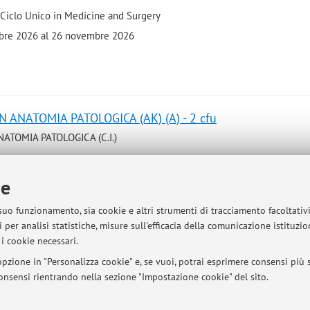
 Ciclo Unico in Medicine and Surgery
embre 2026 al 26 novembre 2026
N ANATOMIA PATOLOGICA (AK) (A) - 2 cfu
NATOMIA PATOLOGICA (C.I.)
Ciclo Unico in Medicina e chirurgia
ie
 suo funzionamento, sia cookie e altri strumenti di tracciamento facoltativ
 per analisi statistiche, misure sull'efficacia della comunicazione istituzi
N ANATOMIA PATOLOGICA (LZ) (B) - 2 cfu
i cookie necessari.
NATOMIA PATOLOGICA (C.I.)
pzione in "Personalizza cookie" e, se vuoi, potrai esprimere consensi più sp
 consensi rientrando nella sezione "Impostazione cookie" del sito.
Ciclo Unico in Medicina e chirurgia