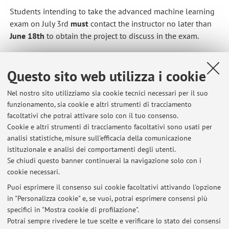
Students intending to take the advanced machine learning
exam on July 3rd
must
contact the instructor no later than
June 18th
to obtain the project to discuss in the exam.
Registration for the exam without the aforementioned
Questo sito web utilizza i cookie
contact information will not be considered.
Nel nostro sito utilizziamo sia cookie tecnici necessari per il suo
Pubblicato il: 09 giugno 2026
funzionamento, sia cookie e altri strumenti di tracciamento
facoltativi che potrai attivare solo con il tuo consenso.
Cookie e altri strumenti di tracciamento facoltativi sono usati per
analisi statistiche, misure sull'efficacia della comunicazione
Ultimi avvisi
istituzionale e analisi dei comportamenti degli utenti.
Se chiudi questo banner continuerai la navigazione solo con i
Notice to Students – Advanced Machine Learning for Finance - Exam
cookie necessari.
session for July 3
Pubblicato il: 09 giugno 2026
Puoi esprimere il consenso sui cookie facoltativi attivando l'opzione
in "Personalizza cookie" e, se vuoi, potrai esprimere consensi più
specifici in "Mostra cookie di profilazione".
Notice to Students – Advanced Machine Learning for Finance - Exam
session for 15 June
Potrai sempre rivedere le tue scelte e verificare lo stato dei consensi