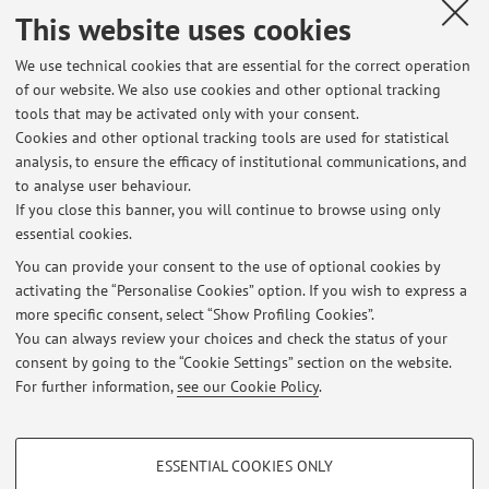
This website uses cookies
We use technical cookies that are essential for the correct operation
of our website. We also use cookies and other optional tracking
Latest news
tools that may be activated only with your consent.
Cookies and other optional tracking tools are used for statistical
LEZIONE DI SOCIOLOGIA GEN. X SAMS - 5 NOVEMBRE 2024 -
analysis, to ensure the efficacy of institutional communications, and
ANNULLATA
to analyse user behaviour.
Published on: November 05 2024
If you close this banner, you will continue to browse using only
essential cookies.
Sociology od Sport &Com: results pubblished
Published on: September 15 2021
You can provide your consent to the use of optional cookies by
activating the “Personalise Cookies” option. If you wish to express a
more specific consent, select “Show Profiling Cookies”.
Pubblicazione esiti appello Sociologia Sport e Comunicazione - CdL
MAMS . 21 settembre 2017
You can always review your choices and check the status of your
Published on: September 23 2017
consent by going to the “Cookie Settings” section on the website.
For further information,
see our Cookie Policy
.
View all
PROFILING COOKIES - OPTIONAL
ESSENTIAL COOKIES ONLY
These cookies are used to analyse user browsing patterns, create user profiles
Restricted area