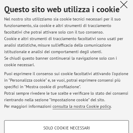
per e-mail, in modo da concordare un appuntamento su
Questo sito web utilizza i cookie
Teams.
Nel nostro sito utilizziamo sia cookie tecnici necessari per il suo
funzionamento, sia cookie e altri strumenti di tracciamento
facoltativi che potrai attivare solo con il tuo consenso.
Cookie e altri strumenti di tracciamento facoltativi sono usati per
Ultimi avvisi
analisi statistiche, misure sull'efficacia della comunicazione
Ricevimento nel mese di agosto
istituzionale e analisi dei comportamenti degli utenti.
Se chiudi questo banner continuerai la navigazione solo con i
Pubblicato il: 01 agosto 2026
cookie necessari.
Ricevimento di lunedì 13 luglio 2026
Puoi esprimere il consenso sui cookie facoltativi attivando l'opzione
Pubblicato il: 10 luglio 2026
in "Personalizza cookie" e, se vuoi, potrai esprimere consensi più
specifici in "Mostra cookie di profilazione".
Ricevimento di lunedì 29 giugno
Potrai sempre rivedere le tue scelte e verificare lo stato dei consensi
Pubblicato il: 28 giugno 2026
rientrando nella sezione "Impostazione cookie" del sito.
Per maggiori informazioni
consulta la nostra Cookie policy
.
Tutti gli avvisi
COOKIE DI PROFILAZIONE - FACOLTATIVI
SOLO COOKIE NECESSARI
Si tratta di cookie utilizzati per analizzare le caratteristiche della navigazione