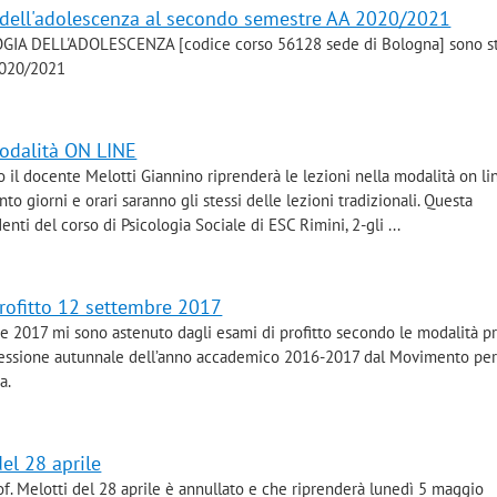
a dell'adolescenza al secondo semestre AA 2020/2021
OLOGIA DELL'ADOLESCENZA [codice corso 56128 sede di Bologna] sono s
2020/2021
modalità ON LINE
il docente Melotti Giannino riprenderà le lezioni nella modalità on line
to giorni e orari saranno gli stessi delle lezioni tradizionali. Questa
nti del corso di Psicologia Sociale di ESC Rimini, 2-gli ...
rofitto 12 settembre 2017
 2017 mi sono astenuto dagli esami di profitto secondo le modalità pr
 sessione autunnale dell’anno accademico 2016-2017 dal Movimento per
a.
el 28 aprile
rof. Melotti del 28 aprile è annullato e che riprenderà lunedì 5 maggio