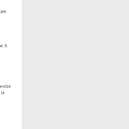
tate
. Il
eviste
 la