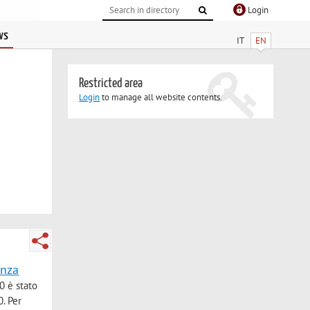
Login
ws
IT
EN
Restricted area
Login
to manage all website contents.
enza
0 è stato
0. Per