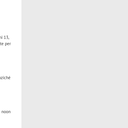
ni 13,
ete per
anziché
2 noon