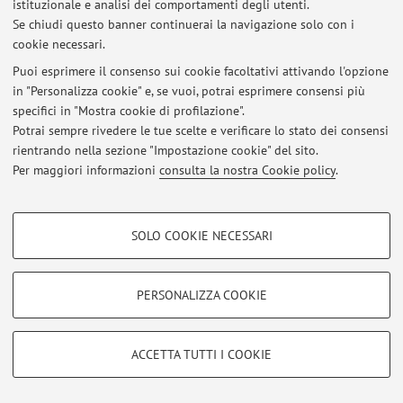
istituzionale e analisi dei comportamenti degli utenti.
Al momento non sono presenti avvisi.
Se chiudi questo banner continuerai la navigazione solo con i
cookie necessari.
Puoi esprimere il consenso sui cookie facoltativi attivando l'opzione
in "Personalizza cookie" e, se vuoi, potrai esprimere consensi più
specifici in "Mostra cookie di profilazione".
Area riservata
Potrai sempre rivedere le tue scelte e verificare lo stato dei consensi
Accedi tramite
login
per gestire tutti i contenuti del sito.
rientrando nella sezione "Impostazione cookie" del sito.
Per maggiori informazioni
consulta la nostra Cookie policy
.
© 2026 - ALMA MATER STUDIORUM - Università di Bologna - Via
COOKIE DI PROFILAZIONE - FACOLTATIVI
Zamboni, 33 - 40126 Bologna - Partita IVA: 01131710376
SOLO COOKIE NECESSARI
Privacy
|
Note legali
|
Impostazioni Cookie
Si tratta di cookie utilizzati per analizzare le caratteristiche della navigazione
degli utenti, creare profili in base al loro comportamento sul sito, per analisi
di marketing.
PERSONALIZZA COOKIE
Mostra cookie di profilazione
Google/Youtube Video
COOKIE TECNICI - NECESSARI
ACCETTA TUTTI I COOKIE
Facebook
Si tratta di cookie tecnici utilizzati, a titolo esemplificativo, per il corretto
Vimeo
funzionamento del sito, salvare le preferenze di navigazione, per il