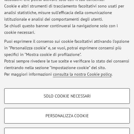
Cookie e altri strumenti di tracciamento facoltativi sono usati per
analisi statistiche, misure sull'efficacia della comunicazione
istituzionale e analisi dei comportamenti degli utenti.
Pubblicazioni antecedenti il 2004
Se chiudi questo banner continuerai la navigazione solo con i
cookie necessari.
Puoi esprimere il consenso sui cookie facoltativi attivando l'opzione
in "Personalizza cookie" e, se vuoi, potrai esprimere consensi più
Ultimi avvisi
specifici in "Mostra cookie di profilazione".
Potrai sempre rivedere le tue scelte e verificare lo stato dei consensi
Al momento non sono presenti avvisi.
rientrando nella sezione "Impostazione cookie" del sito.
Per maggiori informazioni
consulta la nostra Cookie policy
.
COOKIE DI PROFILAZIONE - FACOLTATIVI
SOLO COOKIE NECESSARI
Si tratta di cookie utilizzati per analizzare le caratteristiche della navigazione
Area riservata
degli utenti, creare profili in base al loro comportamento sul sito, per analisi
Accedi tramite
login
per gestire tutti i contenuti del sito.
di marketing.
PERSONALIZZA COOKIE
Mostra cookie di profilazione
© 2026 - ALMA MATER STUDIORUM - Università di Bologna - Via
Google/Youtube Video