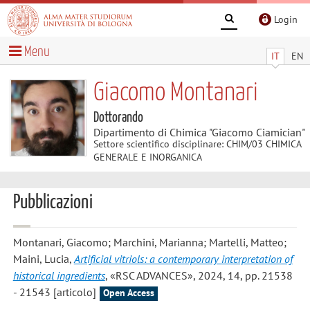
Login
Menu
IT
EN
Giacomo Montanari
Dottorando
Dipartimento di Chimica "Giacomo Ciamician"
Settore scientifico disciplinare: CHIM/03 CHIMICA
GENERALE E INORGANICA
Pubblicazioni
Montanari, Giacomo; Marchini, Marianna; Martelli, Matteo;
Maini, Lucia
,
Artificial vitriols: a contemporary interpretation of
historical ingredients
, «RSC ADVANCES», 2024, 14, pp. 21538
- 21543 [articolo]
Open Access