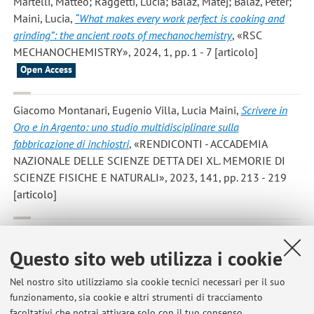
Martelli, Matteo; Raggetti, Lucia; Baláž, Matej; Baláž, Peter;
Maini, Lucia
,
“What makes every work perfect is cooking and
grinding”: the ancient roots of mechanochemistry
, «RSC
MECHANOCHEMISTRY», 2024, 1, pp. 1 - 7 [articolo]
Open Access
Giacomo Montanari, Eugenio Villa, Lucia Maini
,
Scrivere in
Oro e in Argento: uno studio multidisciplinare sulla
fabbricazione di inchiostri
, «RENDICONTI - ACCADEMIA
NAZIONALE DELLE SCIENZE DETTA DEI XL. MEMORIE DI
SCIENZE FISICHE E NATURALI», 2023, 141, pp. 213 - 219
[articolo]
Cappuccino, Chiara; Canola, Sofia; Montanari, Giacomo;
Lopez, Sergio G.; Toffanin, Stefano; Melucci, Manuela; Negri,
Questo sito web utilizza i cookie
Fabrizia*; Maini, Lucia
,
One Molecule, Four Colors: Discovering
Nel nostro sito utilizziamo sia cookie tecnici necessari per il suo
the Polymorphs of a Thieno(bis)imide Oligomer
, «CRYSTAL
funzionamento, sia cookie e altri strumenti di tracciamento
GROWTH & DESIGN», 2019, 19, pp. 2594 - 2603 [articolo]
facoltativi che potrai attivare solo con il tuo consenso.