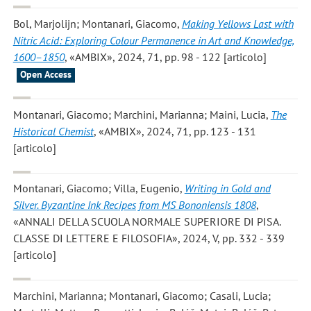
Bol, Marjolijn; Montanari, Giacomo
,
Making Yellows Last with
Nitric Acid: Exploring Colour Permanence in Art and Knowledge,
1600–1850
, «AMBIX», 2024, 71, pp. 98 - 122 [articolo]
Open Access
Montanari, Giacomo; Marchini, Marianna; Maini, Lucia
,
The
Historical Chemist
, «AMBIX», 2024, 71, pp. 123 - 131
[articolo]
Montanari, Giacomo; Villa, Eugenio
,
Writing in Gold and
Silver. Byzantine Ink Recipes from MS Bononiensis 1808
,
«ANNALI DELLA SCUOLA NORMALE SUPERIORE DI PISA.
CLASSE DI LETTERE E FILOSOFIA», 2024, V, pp. 332 - 339
[articolo]
Marchini, Marianna; Montanari, Giacomo; Casali, Lucia;