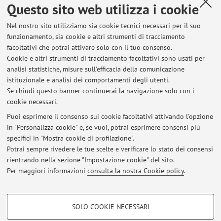
Questo sito web utilizza i cookie
2024 - organizzazione e partecipazione alla Giornata
Mondiale della Filosofia
Nel nostro sito utilizziamo sia cookie tecnici necessari per il suo
funzionamento, sia cookie e altri strumenti di tracciamento
2025 - co-curatore della mostra "Il primo profumo: Tappūtī
facoltativi che potrai attivare solo con il tuo consenso.
e la storia degli aromi", presso il museo di Palazzo Poggi
Cookie e altri strumenti di tracciamento facoltativi sono usati per
(Bo)
analisi statistiche, misure sull'efficacia della comunicazione
Numerose partecipazioni alla
Notte Europea dei Ricercatori
istituzionale e analisi dei comportamenti degli utenti.
Se chiudi questo banner continuerai la navigazione solo con i
cookie necessari.
Puoi esprimere il consenso sui cookie facoltativi attivando l'opzione
in "Personalizza cookie" e, se vuoi, potrai esprimere consensi più
Ultimi avvisi
specifici in "Mostra cookie di profilazione".
Potrai sempre rivedere le tue scelte e verificare lo stato dei consensi
Al momento non sono presenti avvisi.
rientrando nella sezione "Impostazione cookie" del sito.
Per maggiori informazioni
consulta la nostra Cookie policy
.
COOKIE DI PROFILAZIONE - FACOLTATIVI
SOLO COOKIE NECESSARI
Area riservata
Si tratta di cookie utilizzati per analizzare le caratteristiche della navigazione