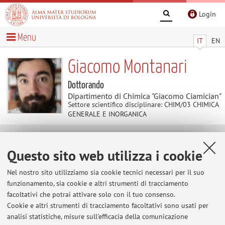
Login
Menu
IT
EN
Giacomo Montanari
Dottorando
Dipartimento di Chimica "Giacomo Ciamician"
Settore scientifico disciplinare: CHIM/03 CHIMICA
GENERALE E INORGANICA
Avvisi
Questo sito web utilizza i cookie
Al momento non sono presenti avvisi.
Nel nostro sito utilizziamo sia cookie tecnici necessari per il suo
funzionamento, sia cookie e altri strumenti di tracciamento
facoltativi che potrai attivare solo con il tuo consenso.
Cookie e altri strumenti di tracciamento facoltativi sono usati per
Area riservata
analisi statistiche, misure sull'efficacia della comunicazione
Accedi tramite
login
per gestire tutti i contenuti del sito.