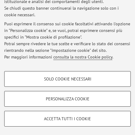
istituzionale e analisi dei comportamenti degli utenti.
Se chiudi questo banner continuerai la navigazione solo con i
cookie necessari.
© 2026 - ALMA MATER STUDIORUM - Università di Bologna - Via
Puoi esprimere il consenso sui cookie facoltativi attivando l'opzione
Zamboni, 33 - 40126 Bologna - Partita IVA: 01131710376
in "Personalizza cookie" e, se vuoi, potrai esprimere consensi più
Privacy
|
Note legali
|
Impostazioni Cookie
specifici in "Mostra cookie di profilazione".
Potrai sempre rivedere le tue scelte e verificare lo stato dei consensi
rientrando nella sezione "Impostazione cookie" del sito.
Per maggiori informazioni
consulta la nostra Cookie policy
.
COOKIE DI PROFILAZIONE - FACOLTATIVI
SOLO COOKIE NECESSARI
Si tratta di cookie utilizzati per analizzare le caratteristiche della navigazione
degli utenti, creare profili in base al loro comportamento sul sito, per analisi
di marketing.
PERSONALIZZA COOKIE
Mostra cookie di profilazione
Google/Youtube Video
COOKIE TECNICI - NECESSARI
ACCETTA TUTTI I COOKIE
Facebook
Si tratta di cookie tecnici utilizzati, a titolo esemplificativo, per il corretto
Vimeo
funzionamento del sito, salvare le preferenze di navigazione, per il