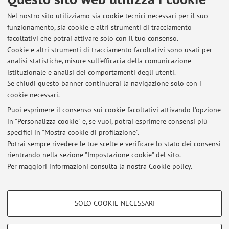
Nel nostro sito utilizziamo sia cookie tecnici necessari per il suo
funzionamento, sia cookie e altri strumenti di tracciamento
Orario di ricevimento
facoltativi che potrai attivare solo con il tuo consenso.
Cookie e altri strumenti di tracciamento facoltativi sono usati per
Lunedì 10.00-11.00 previo appuntamento oppure su
analisi statistiche, misure sull'efficacia della comunicazione
appuntamento scrivendo all'indirizzo
istituzionale e analisi dei comportamenti degli utenti.
germana.landi@unibo.it
Se chiudi questo banner continuerai la navigazione solo con i
cookie necessari.
Puoi esprimere il consenso sui cookie facoltativi attivando l'opzione
in "Personalizza cookie" e, se vuoi, potrai esprimere consensi più
Ultimi avvisi
specifici in "Mostra cookie di profilazione".
Potrai sempre rivedere le tue scelte e verificare lo stato dei consensi
Al momento non sono presenti avvisi.
rientrando nella sezione "Impostazione cookie" del sito.
Per maggiori informazioni
consulta la nostra Cookie policy
.
COOKIE DI PROFILAZIONE - FACOLTATIVI
SOLO COOKIE NECESSARI
Si tratta di cookie utilizzati per analizzare le caratteristiche della navigazione
Area riservata
degli utenti, creare profili in base al loro comportamento sul sito, per analisi
Accedi tramite
login
per gestire tutti i contenuti del sito.