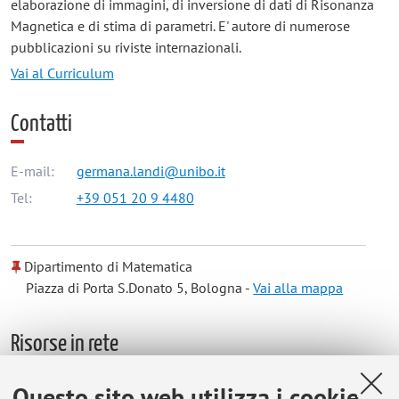
elaborazione di immagini, di inversione di dati di Risonanza
Magnetica e di stima di parametri. E' autore di numerose
pubblicazioni su riviste internazionali.
Vai al Curriculum
Contatti
E-mail:
germana.landi@unibo.it
Tel:
+39 051 20 9 4480
Dipartimento di Matematica
Piazza di Porta S.Donato 5, Bologna -
Vai alla mappa
Risorse in rete
Questo sito web utilizza i cookie
ORCID