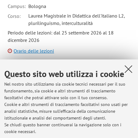
Campus:
Bologna
Laurea Magistrale in Didattica dell'italiano L2,
Corso:
plurilinguismo, interculturalità
Periodo delle lezioni: dal 25 settembre 2026 al 18
dicembre 2026
Orario delle lezioni
Questo sito web utilizza i cookie
Nel nostro sito utilizziamo sia cookie tecnici necessari per il suo
Ultimi avvisi
funzionamento, sia cookie e altri strumenti di tracciamento
facoltativi che potrai attivare solo con il tuo consenso.
Risultati lingua e linguistica inglese 2 - compoenente lezioni
Cookie e altri strumenti di tracciamento facoltativi sono usati per
frontali, maggio 2026
analisi statistiche, misure sull'efficacia della comunicazione
Pubblicato il: 29 maggio 2026
istituzionale e analisi dei comportamenti degli utenti.
Se chiudi questo banner continuerai la navigazione solo con i
Risultati Lingua e Liguistica Inglese 2 - componente lezioni
cookie necessari.
esercitazioni del 26/05/2025