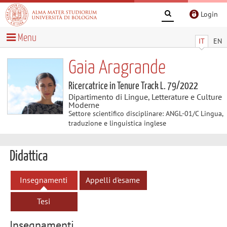
Login
Menu
IT
EN
Gaia Aragrande
Ricercatrice in Tenure Track L. 79/2022
Dipartimento di Lingue, Letterature e Culture
Moderne
Settore scientifico disciplinare: ANGL-01/C Lingua,
traduzione e linguistica inglese
Didattica
Insegnamenti
Appelli d'esame
Tesi
Insegnamenti