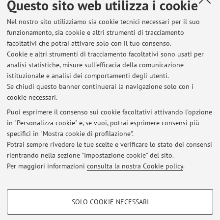
Mehrsprachige Kommunikation - Heriot-Watt University,
Questo sito web utilizza i cookie
School of Management and Languages - ISIT, Institut de
Nel nostro sito utilizziamo sia cookie tecnici necessari per il suo
Management et de Communication Interculturels,
funzionamento, sia cookie e altri strumenti di tracciamento
Programme d’Interprétation de Conférence - Lessius
facoltativi che potrai attivare solo con il tuo consenso.
University College, Department of Applied Language Studies
Cookie e altri strumenti di tracciamento facoltativi sono usati per
- Università degli Studi di Bologna, Scuola Superiore di
analisi statistiche, misure sull'efficacia della comunicazione
Lingue Monderne per Interpreti e Traduttori .
istituzionale e analisi dei comportamenti degli utenti.
Se chiudi questo banner continuerai la navigazione solo con i
cookie necessari.
Puoi esprimere il consenso sui cookie facoltativi attivando l'opzione
in "Personalizza cookie" e, se vuoi, potrai esprimere consensi più
Ultimi avvisi
specifici in "Mostra cookie di profilazione".
Potrai sempre rivedere le tue scelte e verificare lo stato dei consensi
Al momento non sono presenti avvisi.
rientrando nella sezione "Impostazione cookie" del sito.
Per maggiori informazioni
consulta la nostra Cookie policy
.
COOKIE DI PROFILAZIONE - FACOLTATIVI
SOLO COOKIE NECESSARI
Si tratta di cookie utilizzati per analizzare le caratteristiche della navigazione
Area riservata
degli utenti, creare profili in base al loro comportamento sul sito, per analisi