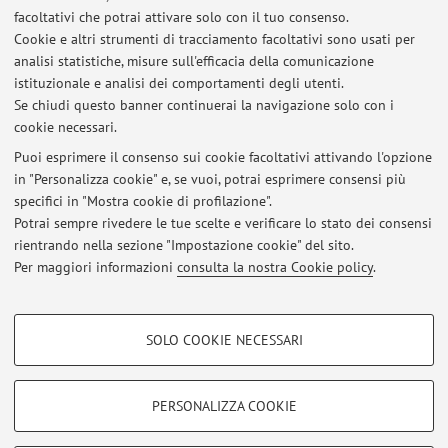
facoltativi che potrai attivare solo con il tuo consenso.
Ultimi avvisi
Cookie e altri strumenti di tracciamento facoltativi sono usati per
analisi statistiche, misure sull'efficacia della comunicazione
Valutazione delle prove di Linguistica pragmatica e verbalizzazioni
istituzionale e analisi dei comportamenti degli utenti.
Linguistica II
Se chiudi questo banner continuerai la navigazione solo con i
Pubblicato il: 14 luglio 2026
cookie necessari.
Tutti gli avvisi
Puoi esprimere il consenso sui cookie facoltativi attivando l'opzione
in "Personalizza cookie" e, se vuoi, potrai esprimere consensi più
specifici in "Mostra cookie di profilazione".
Potrai sempre rivedere le tue scelte e verificare lo stato dei consensi
In evidenza
rientrando nella sezione "Impostazione cookie" del sito.
Corso di Linguistica pragmatica 2025-26 / Materiali 1: Principio di
Per maggiori informazioni
consulta la nostra Cookie policy
.
Cooperazione e Massime Conversazionali
COOKIE DI PROFILAZIONE - FACOLTATIVI
SOLO COOKIE NECESSARI
Si tratta di cookie utilizzati per analizzare le caratteristiche della navigazione
Area riservata
degli utenti, creare profili in base al loro comportamento sul sito, per analisi
Accedi tramite
login
per gestire tutti i contenuti del sito.
di marketing.
PERSONALIZZA COOKIE
Mostra cookie di profilazione