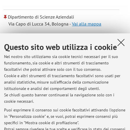
Dipartimento di Scienze Aziendali
Via Capo di Lucca 34, Bologna -
Vai alla mappa
Risorse in rete
Questo sito web utilizza i cookie
Nel nostro sito utilizziamo sia cookie tecnici necessari per il suo
ORCID
funzionamento, sia cookie e altri strumenti di tracciamento
facoltativi che potrai attivare solo con il tuo consenso.
Cookie e altri strumenti di tracciamento facoltativi sono usati per
Orario di ricevimento
analisi statistiche, misure sull'efficacia della comunicazione
istituzionale e analisi dei comportamenti degli utenti.
Accordarsi via mail per ricevimento su MS Teams
Se chiudi questo banner continuerai la navigazione solo con i
cookie necessari.
Puoi esprimere il consenso sui cookie facoltativi attivando l'opzione
in "Personalizza cookie" e, se vuoi, potrai esprimere consensi più
Ultimi avvisi
specifici in "Mostra cookie di profilazione".
Potrai sempre rivedere le tue scelte e verificare lo stato dei consensi