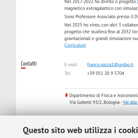
Nel 2017-2022 ho diretto il progetto
magnetico extragalattico con simulazi
Sono Professore Associato presso il D
Nel 2025 ho vinto, con altri 3 collabo
progetto che studierà fino al 2032 l
gravitazionali e grandi simulazioni n
Curriculum
Contatti
E-mail:
franco.vazza2@unibo.it
Tel:
+39 051 20 9 5704
Dipartimento di Fisica e Astronomi
Via Gobetti 93/2, Bologna -
Vai all
Risorse in rete
ORCID
Questo sito web utilizza i cook