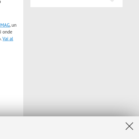
o
OMAG
, un
di onde
o.
Vai al