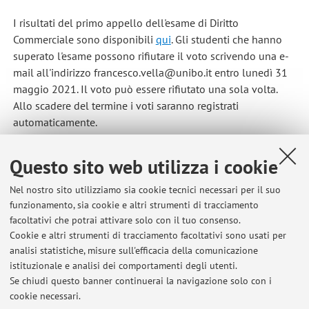
I risultati del primo appello dell'esame di Diritto
Commerciale sono disponibili
qui
. Gli studenti che hanno
superato l'esame possono rifiutare il voto scrivendo una e-
mail all'indirizzo francesco.vella@unibo.it entro lunedì 31
maggio 2021. Il voto può essere rifiutato una sola volta.
Allo scadere del termine i voti saranno registrati
automaticamente.
Pubblicato il: 28 maggio 2021
Questo sito web utilizza i cookie
Nel nostro sito utilizziamo sia cookie tecnici necessari per il suo
funzionamento, sia cookie e altri strumenti di tracciamento
Ultimi avvisi
facoltativi che potrai attivare solo con il tuo consenso.
Cookie e altri strumenti di tracciamento facoltativi sono usati per
attivazione link
analisi statistiche, misure sull'efficacia della comunicazione
Pubblicato il: 22 febbraio 2022
istituzionale e analisi dei comportamenti degli utenti.
Se chiudi questo banner continuerai la navigazione solo con i
Studenti LMG - Risultati ottavo appello Diritto Commerciale 15
cookie necessari.
febbraio 2022