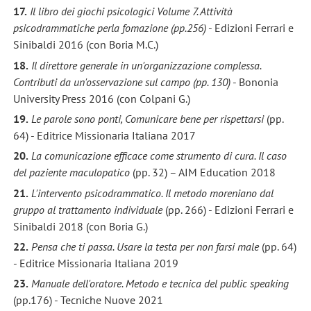
17.
Il libro dei giochi psicologici Volume 7. Attività
psicodrammatiche perla fomazione (pp.256)
- Edizioni Ferrari e
Sinibaldi 2016 (con Boria M.C.)
18.
Il direttore generale in un'organizzazione complessa.
Contributi da un'osservazione sul campo (pp. 130)
- Bononia
University Press 2016 (con Colpani G.)
19.
Le parole sono ponti, Comunicare bene per rispettarsi
(pp.
64) - Editrice Missionaria Italiana 2017
20.
La comunicazione efficace come strumento di cura. Il caso
del paziente maculopatico
(pp. 32) – AIM Education 2018
21.
L'intervento
psicodrammatico. Il metodo moreniano dal
gruppo al trattamento individuale
(pp. 266) - Edizioni Ferrari e
Sinibaldi 2018 (con Boria G.)
22.
Pensa che ti passa. Usare la testa per non farsi male
(pp. 64)
- Editrice Missionaria Italiana 2019
23.
Manuale dell'oratore. Metodo e tecnica del public speaking
(pp.176) - Tecniche Nuove 2021