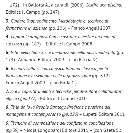
– 172)– in Ballotta A., a cura di, (2006),
Gestire una piscina
,
Editrice Il Campo (pp. 247)
3.
Guidare l'apprendimento. Metodologie e tecniche di
formazione in azienda
(pp. 206) – Franco Angeli 2007
4.
Capitani coraggiosi. Come costruire e gestire un team di
successo
(pp. 187) – Editrice Il Campo 2008
5.
Vite reversibili. Crisi e meditazione nella post-modernità
(pp.
174) - Armando Editore 2009 – (con Faccia S.)
6.
Incontri sulla scena. Lo psicodramma classico per la
formazione e lo sviluppo nelle organizzazioni
(pp. 312)
–
Franco Angeli 2009 – (con Boria G.)
7.
Io e il capo. Strumenti e tecniche per diventare collaboratori
efficaci
(pp. 177) -
Editrice Il Campo 2010
8.
Te la do io la People Strategy. Prediche e pratiche del
management contemporaneo (pp. 120)
– Lupetti Editore 2011
9.
Tecniche di composizione del conflitto in conciliazione
(pp.39)
– Nicola Longobardi Editore 2011 – (con Gaeta S.;