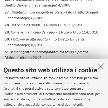
Diretto Dirigenti (Federmanager) 4/2008
27
.
Meditazioni per dirigenti perplessi
- Filo Diretto Dirigenti
(Federmanager) 6/2009
28
.
Tra Scilla e Cariddi
- Il Nuovo Club 113/2010
29.
Come venire a capo del capo
- Il Nuovo Club 114/2010
30.
I follower di alta qualità
- Filo Diretto Dirigenti
(Federmanager) 8/2010
31.
Il management contemporaneo tra teoria e pratica
–
Dialoghi-giugno 2012
32
.
Prediche e pratiche del management contemporaneo
- Filo
Questo sito web utilizza i cookie
Diretto Dirigenti (Federmanager) 7/2012
33
.
I cattivi costumi della formazione aziendale
- Filo Diretto
Nel nostro sito utilizziamo sia cookie tecnici necessari per il suo
Dirigenti (Federmanager) 9/2012
funzionamento, sia cookie e altri strumenti di tracciamento
facoltativi che potrai attivare solo con il tuo consenso.
Cookie e altri strumenti di tracciamento facoltativi sono usati per
analisi statistiche, misure sull'efficacia della comunicazione
istituzionale e analisi dei comportamenti degli utenti.