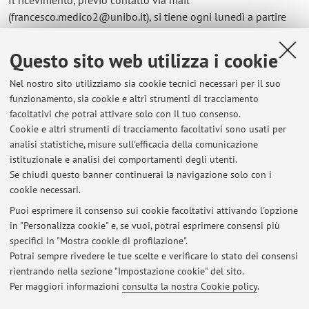
(francesco.medico2@unibo.it), si tiene ogni lunedì a partire
dalle ore 15 presso la sede di Viale Filopanti, n. 9 a Bologna
(dietro le aule del complesso Belmeloro-Andreatta). In caso di
Questo sito web utilizza i cookie
necessità, è possibile anche concordare un appuntamento via
Microsoft Teams.
Nel nostro sito utilizziamo sia cookie tecnici necessari per il suo
funzionamento, sia cookie e altri strumenti di tracciamento
Per gli studenti ravennati di Giustizia costituzionale, il
facoltativi che potrai attivare solo con il tuo consenso.
ricevimento è previsto a margine delle lezioni o via Microsoft
Cookie e altri strumenti di tracciamento facoltativi sono usati per
Teams. In ogni caso, al fine di evitare sovrapposizioni, è
analisi statistiche, misure sull'efficacia della comunicazione
sempre consigliabile prendere appuntamento via e-mail
istituzionale e analisi dei comportamenti degli utenti.
scrivendo a francesco.medico2@unibo.it.
Se chiudi questo banner continuerai la navigazione solo con i
cookie necessari.
Puoi esprimere il consenso sui cookie facoltativi attivando l'opzione
in "Personalizza cookie" e, se vuoi, potrai esprimere consensi più
Ultimi avvisi
specifici in "Mostra cookie di profilazione".
Potrai sempre rivedere le tue scelte e verificare lo stato dei consensi
Al momento non sono presenti avvisi.
rientrando nella sezione "Impostazione cookie" del sito.
Per maggiori informazioni
consulta la nostra Cookie policy
.