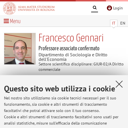
Login
Menu
IT
EN
Francesco Gennari
Professore associato confermato
Dipartimento di Sociologia e Diritto
dell'Economia
Settore scientifico disciplinare: GIUR-02/A Diritto
commerciale
Questo sito web utilizza i cookie
Contenuti utili
Nel nostro sito utilizziamo sia cookie tecnici necessari per il suo
Home
>
Contenuti utili
> codice civile
funzionamento, sia cookie e altri strumenti di tracciamento
codice civile
facoltativi che potrai attivare solo con il tuo consenso.
Cookie e altri strumenti di tracciamento facoltativi sono usati per
http://www.altalex.com/documents/codici-
analisi statistiche, misure sull'efficacia della comunicazione
altalex/2015/01/02/codice-civile