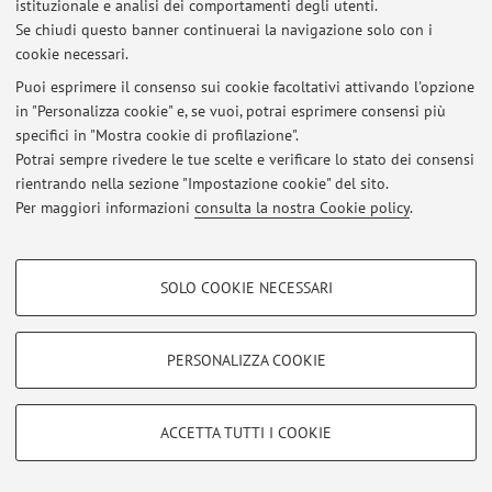
istituzionale e analisi dei comportamenti degli utenti.
Se chiudi questo banner continuerai la navigazione solo con i
cookie necessari.
Puoi esprimere il consenso sui cookie facoltativi attivando l'opzione
in "Personalizza cookie" e, se vuoi, potrai esprimere consensi più
Ultimi avvisi
specifici in "Mostra cookie di profilazione".
Potrai sempre rivedere le tue scelte e verificare lo stato dei consensi
Al momento non sono presenti avvisi.
rientrando nella sezione "Impostazione cookie" del sito.
Per maggiori informazioni
consulta la nostra Cookie policy
.
COOKIE DI PROFILAZIONE - FACOLTATIVI
SOLO COOKIE NECESSARI
Area riservata
Si tratta di cookie utilizzati per analizzare le caratteristiche della navigazione
Accedi tramite
login
per gestire tutti i contenuti del sito.
degli utenti, creare profili in base al loro comportamento sul sito, per analisi
di marketing.
PERSONALIZZA COOKIE
Mostra cookie di profilazione
© 2026 - ALMA MATER STUDIORUM - Università di Bologna - Via
Google/Youtube Video
Zamboni, 33 - 40126 Bologna - Partita IVA: 01131710376
COOKIE TECNICI - NECESSARI
ACCETTA TUTTI I COOKIE
Privacy
|
Note legali
|
Impostazioni Cookie
Facebook
Si tratta di cookie tecnici utilizzati, a titolo esemplificativo, per il corretto
Vimeo
funzionamento del sito, salvare le preferenze di navigazione, per il