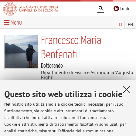
Login
Menu
IT
EN
Francesco Maria
Benfenati
Dottorando
Dipartimento di Fisica e Astronomia "Augusto
Righi"
Settore scientifico disciplinare: GEO/12
OCEANOGRAFIA E FISICA DELL'ATMOSFERA
Questo sito web utilizza i cookie
Nel nostro sito utilizziamo sia cookie tecnici necessari per il suo
Contenuti utili
funzionamento, sia cookie e altri strumenti di tracciamento
facoltativi che potrai attivare solo con il tuo consenso.
Affiliazione a CMCC
Cookie e altri strumenti di tracciamento facoltativi sono usati per
Affiliazione a Centro Euro-Mediterraneo per i
analisi statistiche, misure sull'efficacia della comunicazione