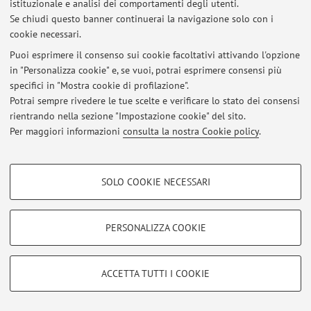
Cambiamenti Climatici (CMCC)
istituzionale e analisi dei comportamenti degli utenti.
Se chiudi questo banner continuerai la navigazione solo con i
cookie necessari.
Puoi esprimere il consenso sui cookie facoltativi attivando l'opzione
in "Personalizza cookie" e, se vuoi, potrai esprimere consensi più
Ultimi avvisi
specifici in "Mostra cookie di profilazione".
Potrai sempre rivedere le tue scelte e verificare lo stato dei consensi
Al momento non sono presenti avvisi.
rientrando nella sezione "Impostazione cookie" del sito.
Per maggiori informazioni
consulta la nostra Cookie policy
.
COOKIE DI PROFILAZIONE - FACOLTATIVI
SOLO COOKIE NECESSARI
Area riservata
Si tratta di cookie utilizzati per analizzare le caratteristiche della navigazione
Accedi tramite
login
per gestire tutti i contenuti del sito.
degli utenti, creare profili in base al loro comportamento sul sito, per analisi
di marketing.
PERSONALIZZA COOKIE
Mostra cookie di profilazione
© 2026 - ALMA MATER STUDIORUM - Università di Bologna - Via
Google/Youtube Video
COOKIE TECNICI - NECESSARI
Zamboni, 33 - 40126 Bologna - Partita IVA: 01131710376
ACCETTA TUTTI I COOKIE
Privacy
|
Note legali
|
Impostazioni Cookie
Facebook
Si tratta di cookie tecnici utilizzati, a titolo esemplificativo, per il corretto
Vimeo
funzionamento del sito, salvare le preferenze di navigazione, per il